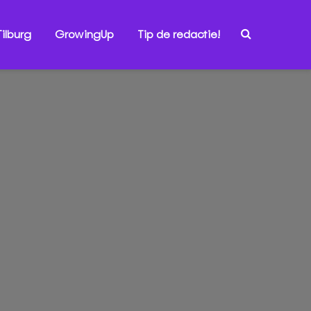
ilburg
GrowingUp
Tip de redactie!