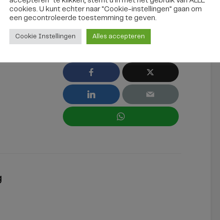
accepteren" te klikken, stemt u in met het gebruik van ALLE
cookies. U kunt echter naar "Cookie-instellingen" gaan om
112
politie
schietpartij
een ​​gecontroleerde toestemming te geven.
thomas van aquinostraat
Cookie Instellingen
Alles accepteren
tilburg
g