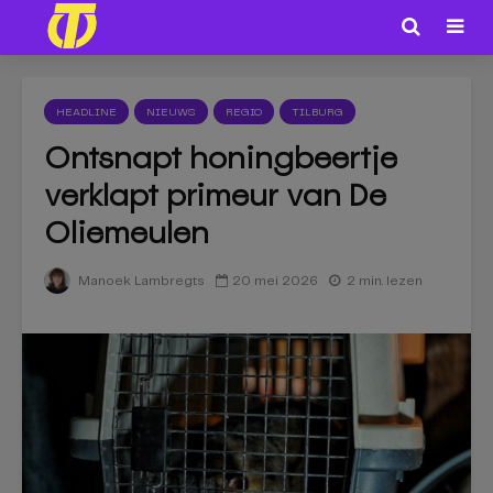
HEADLINE
NIEUWS
REGIO
TILBURG
Ontsnapt honingbeertje
verklapt primeur van De
Oliemeulen
20 mei 2026
2 min. lezen
Manoek Lambregts