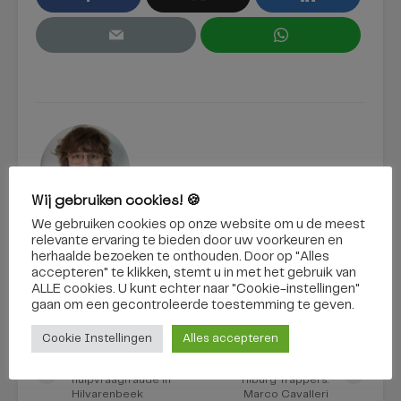
Wij gebruiken cookies! 🍪
Manoek Lambregts
We gebruiken cookies op onze website om u de meest
relevante ervaring te bieden door uw voorkeuren en
herhaalde bezoeken te onthouden. Door op "Alles
accepteren" te klikken, stemt u in met het gebruik van
BEKIJK ALLES
ALLE cookies. U kunt echter naar "Cookie-instellingen"
gaan om een ​​gecontroleerde toestemming te geven.
Cookie Instellingen
Alles accepteren
Man aangehouden
Maak kennis met de
voor
nieuwe speler van
hulpvraagfraude in
Tilburg Trappers:
Hilvarenbeek
Marco Cavalleri