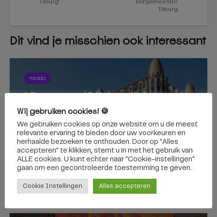
Tilburg’
burgemeester
Tilburg
Dit vind je misschien ook interessant
REGIO
Via een zelfrijdende bus
naar de Efteling? Binnenkort
Wij gebruiken cookies! 🍪
We gebruiken cookies op onze website om u de meest
kan het
relevante ervaring te bieden door uw voorkeuren en
herhaalde bezoeken te onthouden. Door op "Alles
accepteren" te klikken, stemt u in met het gebruik van
ALLE cookies. U kunt echter naar "Cookie-instellingen"
gaan om een ​​gecontroleerde toestemming te geven.
7 augustus 2026
Cookie Instellingen
Alles accepteren