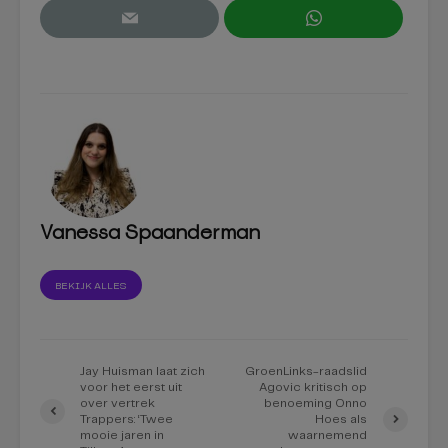
Vanessa Spaanderman
BEKIJK ALLES
Jay Huisman laat zich
GroenLinks-raadslid
voor het eerst uit
Agovic kritisch op
over vertrek
benoeming Onno
Trappers: ‘Twee
Hoes als
mooie jaren in
waarnemend