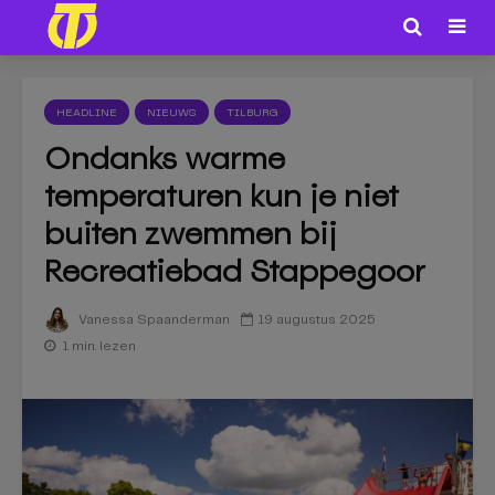
HEADLINE
NIEUWS
TILBURG
Ondanks warme
temperaturen kun je niet
buiten zwemmen bij
Recreatiebad Stappegoor
19 augustus 2025
Vanessa Spaanderman
1 min. lezen