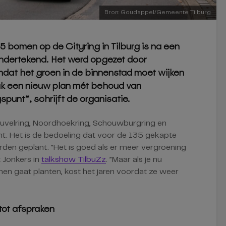
Bron: Goudappel/Gemeente Tilburg.
5 bomen op de Cityring in Tilburg is na een
ndertekend. Het werd opgezet door
mdat het groen in de binnenstad moet wijken
ak een nieuw plan mét behoud van
unt”, schrijft de organisatie.
velring, Noordhoekring, Schouwburgring en
ant. Het is de bedoeling dat voor de 135 gekapte
en geplant. “Het is goed als er meer vergroening
t Jonkers in
talkshow TilbuZz
. ”Maar als je nu
n gaat planten, kost het jaren voordat ze weer
tot afspraken