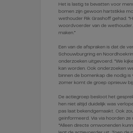
Het is lastig te bevatten voor men
bomen zijn gewoon hartstikke mooi
wethouder Rik Grashoff gehad. “H
woordvoerder van de wethouder.
maken.”
Een van de afspraken is dat de 
Schouwburgring en Noordhoekrin
onderzoeken uitgevoerd. “We kijk
kan worden. Ook onderzoeken we of 
binnen de bomenkap die nodig is 
zomer komt de groep opnieuw bije
De actiegroep besloot het gespr
hen niet altijd duidelijk was ver
pas laat bekendgemaakt. Ook zou
geïnformeerd. Via via hoorden ze 
“Alleen directe omwonenden kun
legt de actievoerder uit. Toen d