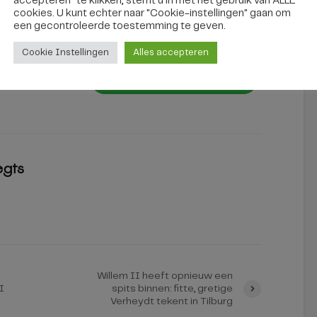
accepteren" te klikken, stemt u in met het gebruik van ALLE
cookies. U kunt echter naar "Cookie-instellingen" gaan om
een ​​gecontroleerde toestemming te geven.
Cookie Instellingen
Alles accepteren
egts
Willem II heeft opnieuw een
I
spits binnen: fitte, gretige
Verheydt tekent in Tilburg