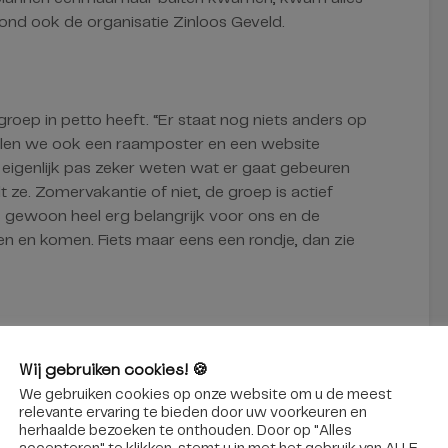
tond ook de organisatie Zinloos Geveld.
 groep in petto heeft. “Er staat nog niets anders op
llen we ook een raamposter en een website
 eigenlijk pas zeker weten wat er gaat gebeuren
telt ze. Zomervakantie of niet, de groep is actief
is gewoon heel erg belangrijk voor ons en de
n en komen. Fiets maar eens een rondje, dan zie
voor de Cityring
Wij gebruiken cookies! 🍪
bomen
cityring
parkring
We gebruiken cookies op onze website om u de meest
relevante ervaring te bieden door uw voorkeuren en
petitie
zinloos geveld
herhaalde bezoeken te onthouden. Door op "Alles