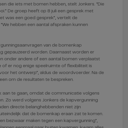
sen die iets met bomen hebben, stelt Jonkers. “Die
.” De groep heeft op 8 juli een gesprek met
et was een goed gesprek”, vertelt de
 “We hebben een aantal afspraken kunnen
vergunningsaanvragen van de bomenkap
g gepauzeerd worden. Daarnaast worden er
en onder andere of een aantal bomen verplaatst
er nog enige speelruimte of flexibiliteit is
voor het ontwerp”, aldus de woordvoerder. Na de
en om de resultaten te bespreken.
ek aan te gaan, omdat de communicatie volgens
lopen. Zo werd volgens Jonkers de kapvergunning
den directe belanghebbenden niet zijn
uiteindelijk dat de bomenkap eraan zat te komen.
nen bezwaar maken tegen een kapvergunning”,
e plannen eenmaal naar buiten kwamen, kwam alles