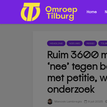
Home
N
HEADLINE
NIEUWS
REGIO
TIL
Ruim 3600 m
‘nee’ tegen 
met petitie, 
onderzoek
9 juli 2025
Manoek Lambregts