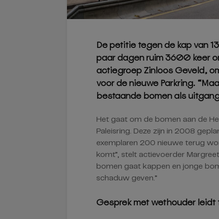
De petitie tegen de kap van 13
paar dagen ruim 3600 keer o
actiegroep Zinloos Geveld, o
voor de nieuwe Parkring. “Ma
bestaande bomen als uitgangsp
Het gaat om de bomen aan de Heu
Paleisring. Deze zijn in 2008 gepl
exemplaren 200 nieuwe terug word
komt”, stelt actievoerder Margree
bomen gaat kappen en jonge bome
schaduw geven.”
Gesprek met wethouder leidt 