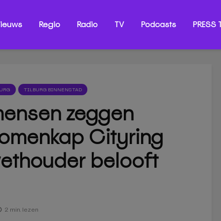
ieuws
Regio
Radio
TV
Podcasts
PRESS T
BURG
TILBURG BINNENSTAD
ensen zeggen
bomenkap Cityring
wethouder belooft
2 min. lezen