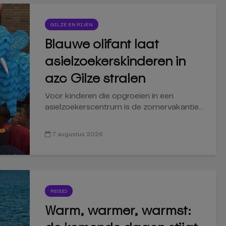
GILZE EN RIJEN
Blauwe olifant laat
asielzoekerskinderen in
azc Gilze stralen
Voor kinderen die opgroeien in een
asielzoekerscentrum is de zomervakantie...
7 augustus 2026
REGIO
Warm, warmer, warmst: