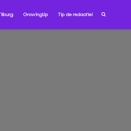
ilburg
GrowingUp
Tip de redactie!