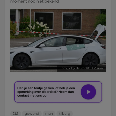
moment nog niet bekend.
Foto: Toby de Kort/SQ Vision.
112
gewond
man
tilburg