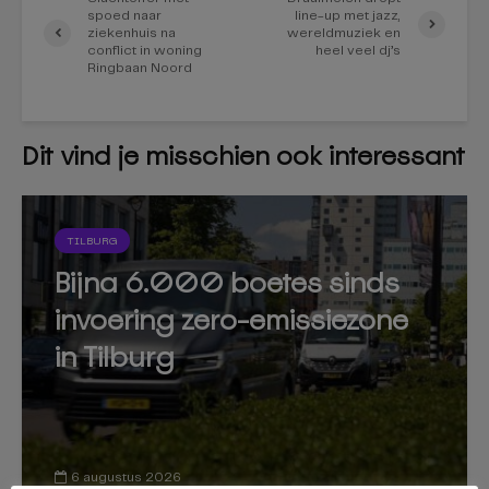
spoed naar
line-up met jazz,
ziekenhuis na
wereldmuziek en
conflict in woning
heel veel dj’s
Ringbaan Noord
Dit vind je misschien ook interessant
TILBURG
Bijna 6.000 boetes sinds
invoering zero-emissiezone
in Tilburg
6 augustus 2026