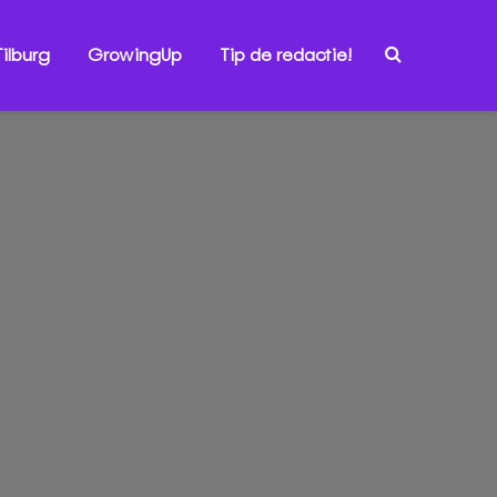
ilburg
GrowingUp
Tip de redactie!