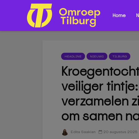
Home
N
HEADLINE
NIEUWS
TILBURG
Kroegentocht i
veiliger tintj
verzamelen zi
om samen naa
20 augustus 2025
Edita Saakian