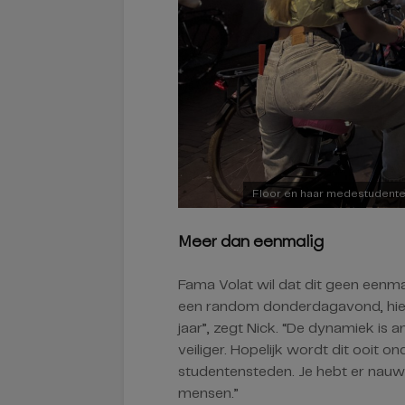
Floor en haar medestudente
Meer dan eenmalig
Fama Volat wil dat dit geen eenmal
een random donderdagavond, hier
jaar”, zegt Nick. “De dynamiek is a
veiliger. Hopelijk wordt dit ooit o
studentensteden. Je hebt er nauwel
mensen.”