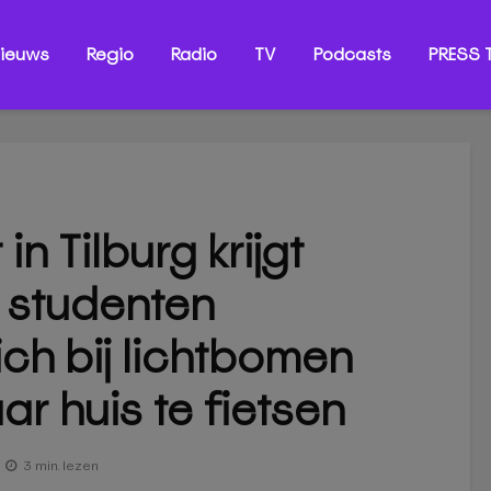
ieuws
Regio
Radio
TV
Podcasts
PRESS T
n Tilburg krijgt
e: studenten
ch bij lichtbomen
r huis te fietsen
3 min. lezen