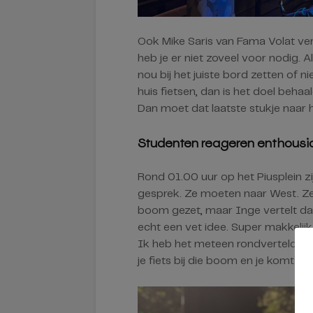
Ook Mike Saris van Fama Volat verte
heb je er niet zoveel voor nodig. 
nou bij het juiste bord zetten of n
huis fietsen, dan is het doel behaa
Dan moet dat laatste stukje naar hu
Studenten reageren enthousi
Rond 01.00 uur op het Piusplein zi
gesprek. Ze moeten naar West. Ze 
boom gezet, maar Inge vertelt dat 
echt een vet idee. Super makkelijk
Ik heb het meteen rondverteld bij 
je fiets bij die boom en je komt 