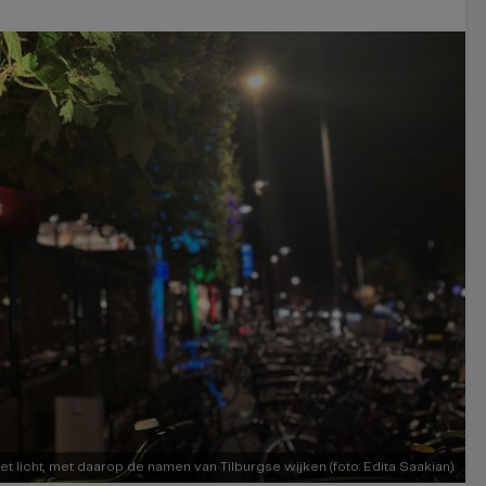
t licht, met daarop de namen van Tilburgse wijken (foto: Edita Saakian).