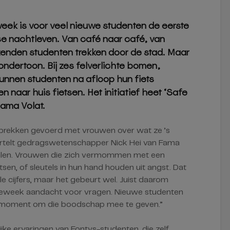
ek is voor veel nieuwe studenten de eerste
se nachtleven. Van café naar café, van
uizenden studenten trekken door de stad. Maar
 ondertoon. Bij zes felverlichte bomen,
nnen studenten na afloop hun fiets
naar huis fietsen. Het initiatief heet ‘Safe
Fama Volat.
prekken gevoerd met vrouwen over wat ze ’s
ertelt gedragswetenschapper Nick Hei van Fama
rhalen. Vrouwen die zich vermommen met een
sen, of sleutels in hun hand houden uit angst. Dat
le cijfers, maar het gebeurt wel. Juist daarom
ctieweek aandacht voor vragen. Nieuwe studenten
het moment om die boodschap mee te geven.”
lijke ervaringen van Fontys-studenten, die zelf