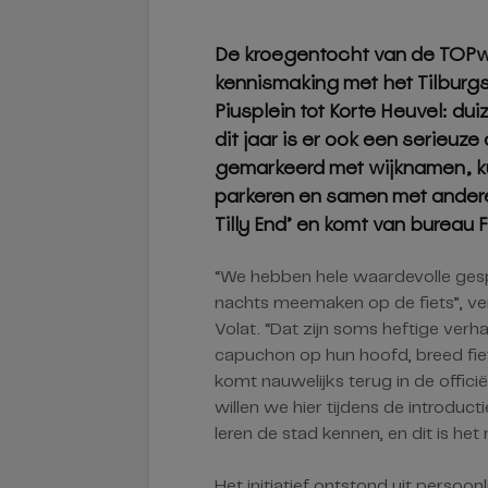
De kroegentocht van de TOPwe
kennismaking met het Tilburg
Piusplein tot Korte Heuvel: d
dit jaar is er ook een serieuze
gemarkeerd met wijknamen, ku
parkeren en samen met anderen 
Tilly End’ en komt van bureau 
“We hebben hele waardevolle ges
nachts meemaken op de fiets”, v
Volat. “Dat zijn soms heftige ve
capuchon op hun hoofd, breed fiet
komt nauwelijks terug in de officië
willen we hier tijdens de introdu
leren de stad kennen, en dit is 
Het initiatief ontstond uit persoon