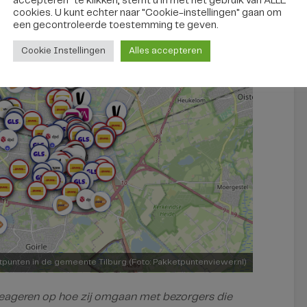
accepteren" te klikken, stemt u in met het gebruik van ALLE
cookies. U kunt echter naar "Cookie-instellingen" gaan om
een ​​gecontroleerde toestemming te geven.
Cookie Instellingen
Alles accepteren
tpunten in de gemeente Tilburg. (Foto: Pakketpuntenviewer.nl)
reageren op hoe zij omgaan met bezorgers die