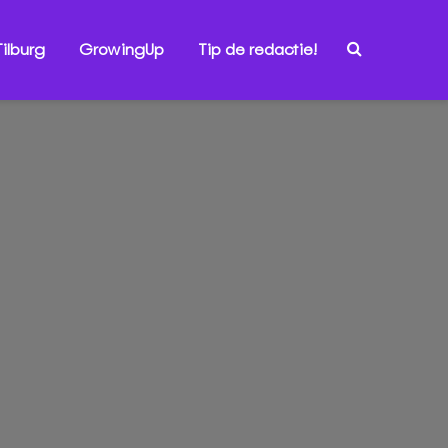
ilburg
GrowingUp
Tip de redactie!