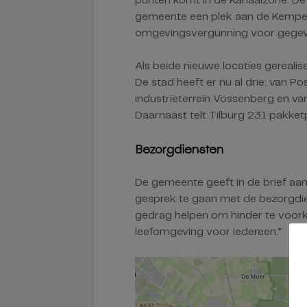
punten komt in de Kanaalzone. De
gemeente een plek aan de Kempen
omgevingsvergunning voor gegev
Als beide nieuwe locaties gerealiseer
De stad heeft er nu al drie: van P
industrieterrein Vossenberg en van
Daarnaast telt Tilburg 231 pakket
Bezorgdiensten
De gemeente geeft in de brief aa
gesprek te gaan met de bezorgdien
gedrag helpen om hinder te voorko
leefomgeving voor iedereen.”