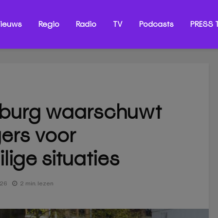
ieuws
Regio
Radio
TV
Podcasts
PRESS T
lburg waarschuwt
ers voor
lige situaties
026
2 min. lezen