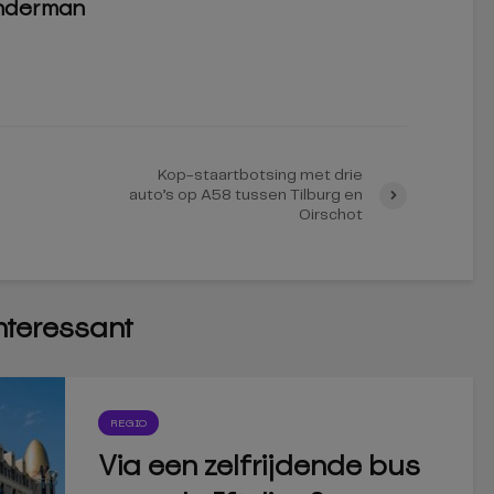
nderman
Kop-staartbotsing met drie
auto’s op A58 tussen Tilburg en
Oirschot
interessant
REGIO
Via een zelfrijdende bus