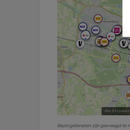
Alle 231 pakke
Bezorgdiensten zijn gevraagd te 