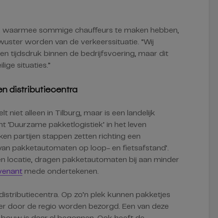
uk waarmee sommige chauffeurs te maken hebben,
uster worden van de verkeerssituatie. “Wij
 tijdsdruk binnen de bedrijfsvoering, maar dit
ige situaties.”
n distributiecentra
 niet alleen in Tilburg, maar is een landelijk
 ‘Duurzame pakketlogistiek’ in het leven
ken partijen stappen zetten richting een
k van pakketautomaten op loop- en fietsafstand’.
n locatie, dragen pakketautomaten bij aan minder
venant
mede ondertekenen.
stributiecentra. Op zo’n plek kunnen pakketjes
er door de regio worden bezorgd. Een van deze