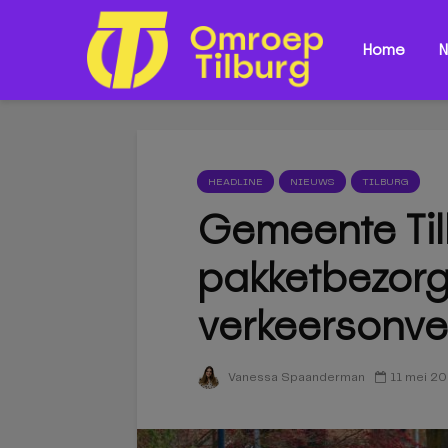
Home
N
HEADLINE
NIEUWS
TILBURG
Gemeente Ti
pakketbezorg
verkeersonvei
11 mei 2
Vanessa Spaanderman