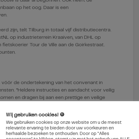
 bouw is daar al begonnen. Ook heeft de
baan op het oog. Daar is een
en.
d zijn, telt Tilburg in totaal vijf distributiecentra.
ostNL op industrieterrein Kraaiven, van DHL op
 fietskoerier Tour de Ville aan de Goirkestraat.
punten.
n vóór de ondertekening van het convenant in
sten. “Heldere instructies en aandacht voor veilig
men en dragen bij aan een prettige en veilige
Wij gebruiken cookies! 🍪
We gebruiken cookies op onze website om u de meest
relevante ervaring te bieden door uw voorkeuren en
herhaalde bezoeken te onthouden. Door op "Alles