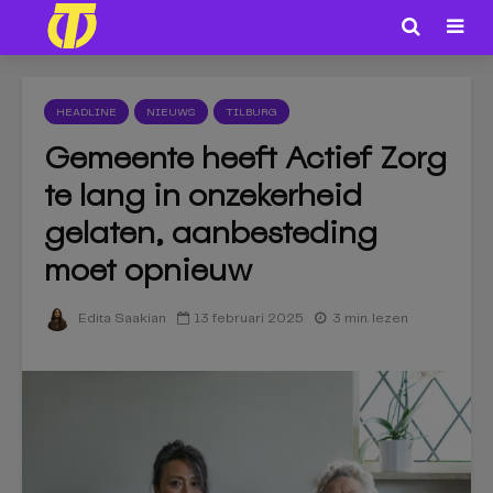
HEADLINE
NIEUWS
TILBURG
Gemeente heeft Actief Zorg
te lang in onzekerheid
gelaten, aanbesteding
moet opnieuw
13 februari 2025
3 min. lezen
Edita Saakian