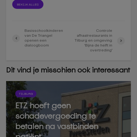
BEKIJK ALLES
Basisschoolkinderen
Controle
van De Triangel
afhaalrestaurants in
openen een
Tilburg en omgeving:
dialoogboom
‘Bijna de helft in
overtreding’
Dit vind je misschien ook interessant
TILBURG
ETZ hoeft geen
schadevergoeding te
betalen na vastbinden
patiënt