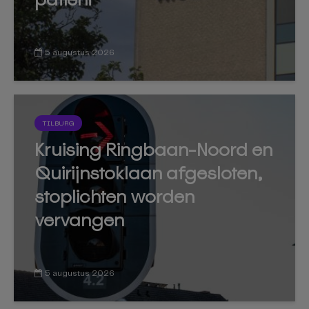
5 augustus 2026
TILBURG
Kruising Ringbaan-Noord en
Quirijnstoklaan afgesloten,
stoplichten worden
vervangen
5 augustus 2026