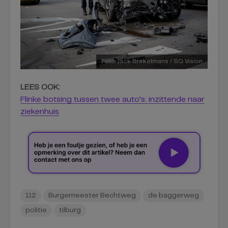
Foto: Jack Brekelmans / SQ Vision
LEES OOK:
Flinke botsing tussen twee auto’s: inzittende naar
ziekenhuis
112
Burgemeester Bechtweg
de baggerweg
politie
tilburg