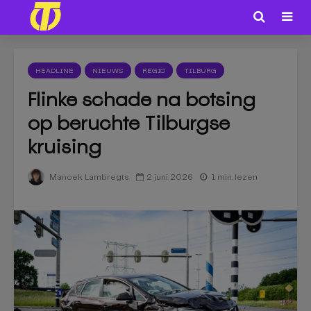
HEADLINE
NIEUWS
REGIO
TILBURG
Flinke schade na botsing
op beruchte Tilburgse
kruising
2 juni 2026
1 min. lezen
Manoek Lambregts