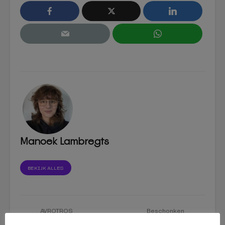
Manoek Lambregts
BEKIJK ALLES
AVROTROS
Beschonken
Muziekfeest komt
bestuurder botst