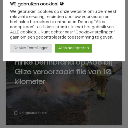
met veertig artiesten
tegen boom in Gilze
Wij gebruiken cookies! 🍪
naar Moergestel
We gebruiken cookies op onze website om u de meest
relevante ervaring te bieden door uw voorkeuren en
herhaalde bezoeken te onthouden. Door op "Alles
Dit vind je misschien ook interessant
accepteren" te klikken, stemt u in met het gebruik van
ALLE cookies. U kunt echter naar "Cookie-instellingen"
gaan om een ​​gecontroleerde toestemming te geven.
Cookie Instellingen
Alles accepteren
GILZE EN RIJEN
Flinke bermbrand op A58 bij
Gilze veroorzaakt file van 10
kilometer
6 augustus 2026