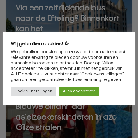
Via een zelfrijdende bus
naar de Efteling? Binnenkort
kan het
Wij gebruiken cookies! 🍪
We gebruiken cookies op onze website om u de meest
relevante ervaring te bieden door uw voorkeuren en
herhaalde bezoeken te onthouden. Door op "Alles
7 augustus 2026
accepteren" te klikken, stemt u in met het gebruik van
ALLE cookies. U kunt echter naar "Cookie-instellingen"
gaan om een ​​gecontroleerde toestemming te geven.
Cookie Instellingen
Alles accepteren
GILZE EN RIJEN
Blauwe olifant laat
asielzoekerskinderen in azc
Gilze stralen