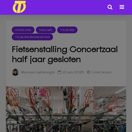
HEADLINE
NIEUWS
TILBURG
TILBURG BINNENSTAD
Fietsenstalling Concertzaal
half jaar gesloten
10 juni 2025
1 min. lezen
Manoek Lambregts