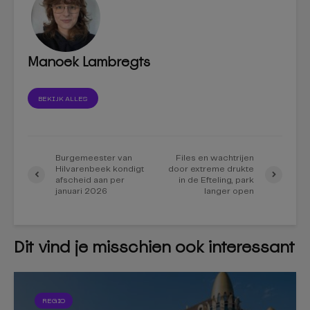
Manoek Lambregts
BEKIJK ALLES
Burgemeester van
Files en wachtrijen
Hilvarenbeek kondigt
door extreme drukte
afscheid aan per
in de Efteling, park
januari 2026
langer open
Dit vind je misschien ook interessant
REGIO