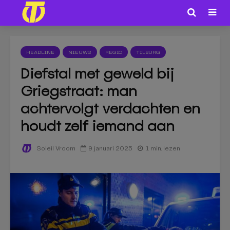
HEADLINE
NIEUWS
REGIO
TILBURG
Diefstal met geweld bij
Griegstraat: man
achtervolgt verdachten en
houdt zelf iemand aan
9 januari 2025
1 min. lezen
Soleil Vroom