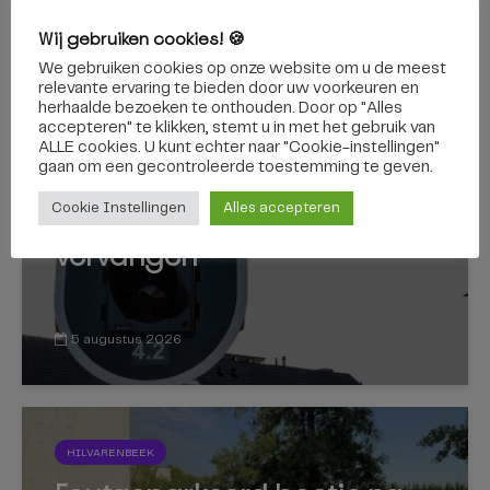
Wij gebruiken cookies! 🍪
We gebruiken cookies op onze website om u de meest
relevante ervaring te bieden door uw voorkeuren en
TILBURG
herhaalde bezoeken te onthouden. Door op "Alles
accepteren" te klikken, stemt u in met het gebruik van
Kruising Ringbaan-Noord en
ALLE cookies. U kunt echter naar "Cookie-instellingen"
gaan om een ​​gecontroleerde toestemming te geven.
Quirijnstoklaan afgesloten,
stoplichten worden
Cookie Instellingen
Alles accepteren
vervangen
5 augustus 2026
HILVARENBEEK