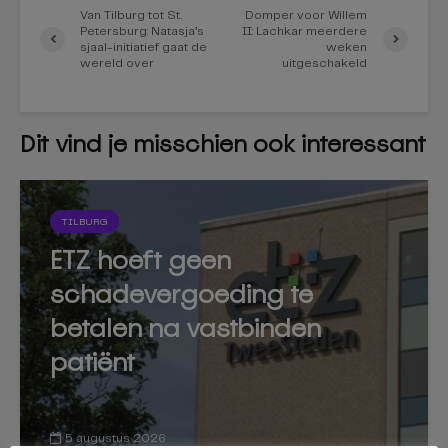
Van Tilburg tot St.
Domper voor Willem
Petersburg: Natasja’s
II: Lachkar meerdere
sjaal-initiatief gaat de
weken
wereld over
uitgeschakeld
Dit vind je misschien ook interessant
TILBURG
ETZ hoeft geen
schadevergoeding te
betalen na vastbinden
patiënt
5 augustus 2026