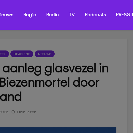
ieuws
Regio
Radio
TV
Podcasts
PRESS T
TEL
HEADLINE
NIEUWS
j aanleg glasvezel in
Biezenmortel door
tand
 2025
1 min. lezen