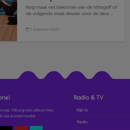
Nog maar net bekomen van de hittegolf of
de volgende staat alweer voor de deur....
7 augustus 2026
ons!
Radio & TV
oep Tilburg niet alleen hier,
Kijk tv
k via social media!
Radio