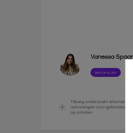
Vanessa Spaa
BEKIJK ALLES
Tilburg onderzoekt alternatiev
oplossingen voor gebedsruimt
op scholen