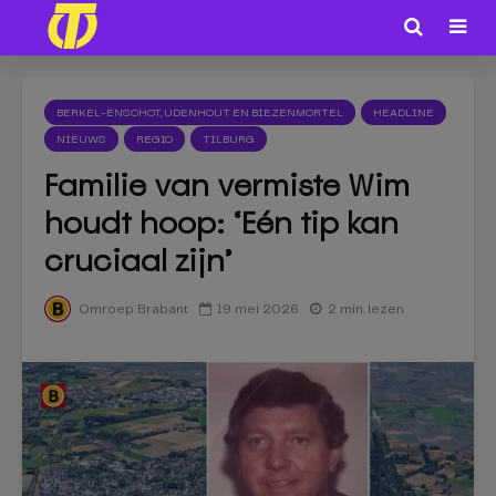
BERKEL-ENSCHOT, UDENHOUT EN BIEZENMORTEL
HEADLINE
NIEUWS
REGIO
TILBURG
Familie van vermiste Wim
houdt hoop: ‘Eén tip kan
cruciaal zijn’
19 mei 2026
2 min. lezen
Omroep Brabant