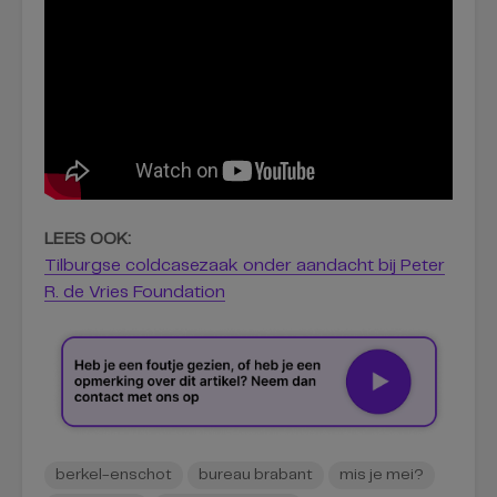
LEES OOK:
Tilburgse coldcasezaak onder aandacht bij Peter
R. de Vries Foundation
berkel-enschot
bureau brabant
mis je mei?