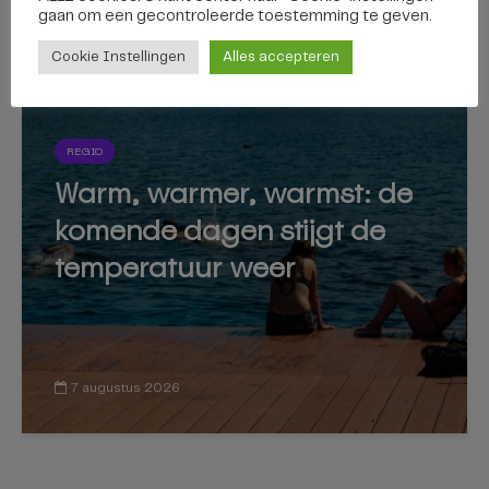
gaan om een ​​gecontroleerde toestemming te geven.
7 augustus 2026
Cookie Instellingen
Alles accepteren
REGIO
Warm, warmer, warmst: de
komende dagen stijgt de
temperatuur weer
7 augustus 2026