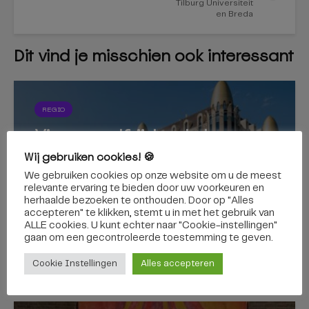
Tilburg Universiteit
en Breda
Dit vind je misschien ook interessant
REGIO
Via een zelfrijdende bus
naar de Efteling? Binnenkort
Wij gebruiken cookies! 🍪
kan het
We gebruiken cookies op onze website om u de meest
relevante ervaring te bieden door uw voorkeuren en
herhaalde bezoeken te onthouden. Door op "Alles
accepteren" te klikken, stemt u in met het gebruik van
ALLE cookies. U kunt echter naar "Cookie-instellingen"
gaan om een ​​gecontroleerde toestemming te geven.
7 augustus 2026
Cookie Instellingen
Alles accepteren