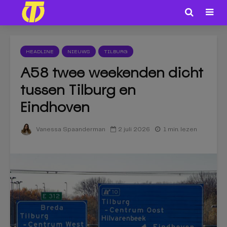
HEADLINE
NIEUWS
TILBURG
A58 twee weekenden dicht
tussen Tilburg en
Eindhoven
2 juli 2026
1 min. lezen
Vanessa Spaanderman