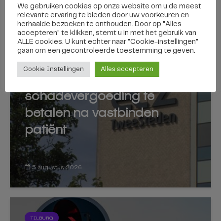
We gebruiken cookies op onze website om u de meest
relevante ervaring te bieden door uw voorkeuren en
Dit vind je misschien ook interessant
herhaalde bezoeken te onthouden. Door op "Alles
accepteren" te klikken, stemt u in met het gebruik van
ALLE cookies. U kunt echter naar "Cookie-instellingen"
gaan om een ​​gecontroleerde toestemming te geven.
TILBURG
Cookie Instellingen
Alles accepteren
ETZ hoeft geen
schadevergoeding te
betalen na vastbinden
patiënt
5 augustus 2026
TILBURG