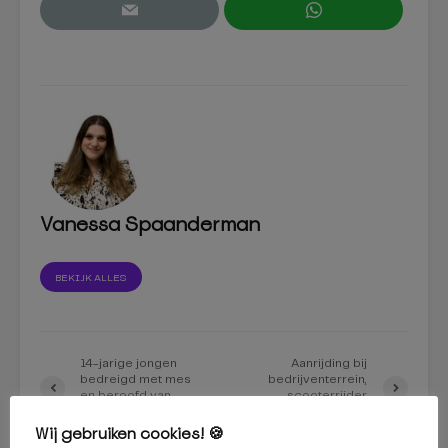
Vanessa Spaanderman
BEKIJK ALLES
14-jarige jongen
Aanrijding bij
bedreigd met mes
bedrijventerrein,
en beroofd van
scooterrijder
fatbike in Tilburg
gewond
Wij gebruiken cookies! 🍪