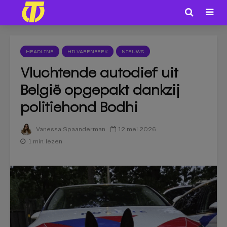
HEADLINE
HILVARENBEEK
NIEUWS
Vluchtende autodief uit
België opgepakt dankzij
politiehond Bodhi
12 mei 2026
Vanessa Spaanderman
1 min. lezen