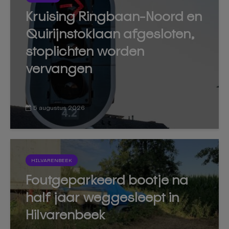
Kruising Ringbaan-Noord en
Quirijnstoklaan afgesloten,
stoplichten worden
vervangen
5 augustus 2026
HILVARENBEEK
Foutgeparkeerd bootje na
half jaar weggesleept in
Hilvarenbeek