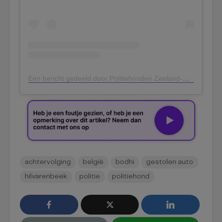
Een bericht gedeeld door Politiehonden Zeeland-West-Brabant (@politiehonden_zwb)
achtervolging
belgië
bodhi
gestolen auto
hilvarenbeek
politie
politiehond