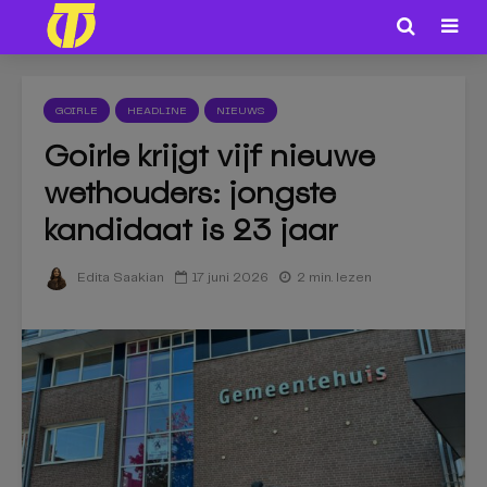
GOIRLE
HEADLINE
NIEUWS
Goirle krijgt vijf nieuwe
wethouders: jongste
kandidaat is 23 jaar
17 juni 2026
2 min. lezen
Edita Saakian