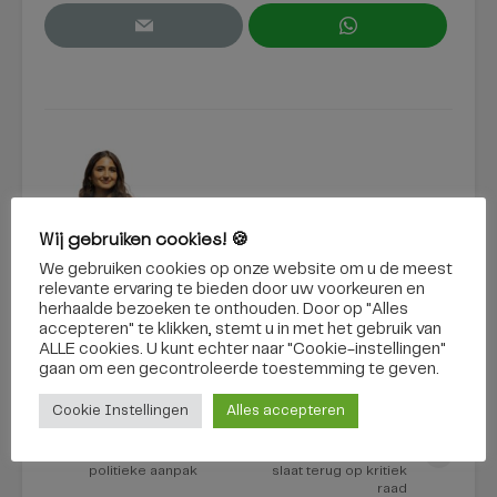
Wij gebruiken cookies! 🍪
Edita Saakian
We gebruiken cookies op onze website om u de meest
relevante ervaring te bieden door uw voorkeuren en
herhaalde bezoeken te onthouden. Door op "Alles
BEKIJK ALLES
accepteren" te klikken, stemt u in met het gebruik van
ALLE cookies. U kunt echter naar "Cookie-instellingen"
gaan om een ​​gecontroleerde toestemming te geven.
Cookie Instellingen
Alles accepteren
Geen coalitie en
Sloop Boerke
oppositie in Gilze en
Mutsaers nog altijd
Rijen: nieuwe
mogelijk: wethouder
politieke aanpak
slaat terug op kritiek
raad