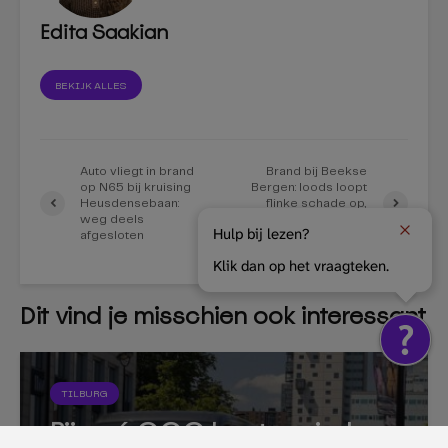
Edita Saakian
BEKIJK ALLES
Auto vliegt in brand
Brand bij Beekse
op N65 bij kruising
Bergen: loods loopt
Heusdensebaan:
flinke schade op,
weg deels
brand begon in
Hulp bij lezen?
afgesloten
rolcontainers
Klik dan op het vraagteken.
Dit vind je misschien ook interessant
TILBURG
Bijna 6.000 boetes sinds