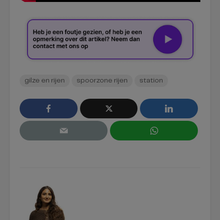
gilze en rijen
spoorzone rijen
station