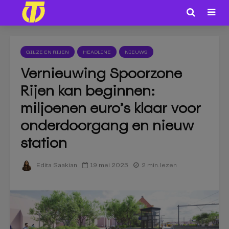
GILZE EN RIJEN
HEADLINE
NIEUWS
Vernieuwing Spoorzone
Rijen kan beginnen:
miljoenen euro’s klaar voor
onderdoorgang en nieuw
station
19 mei 2025
2 min. lezen
Edita Saakian