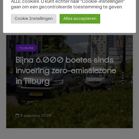
ALLE cookies. U kunt echter naar "Cookie-instellingen"
gaan om een ​​gecontroleerde toestemming te geven.
7 augustus 2026
Cookie Instellingen
Alles accepteren
TILBURG
Bijna 6.000 boetes sinds
invoering zero-emissiezone
in Tilburg
6 augustus 2026