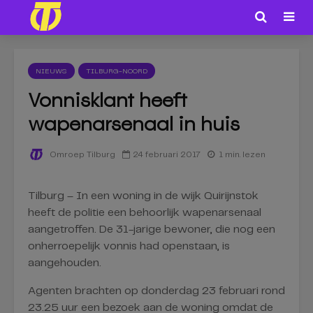
NIEUWS
TILBURG-NOORD
Vonnisklant heeft
wapenarsenaal in huis
24 februari 2017
1 min. lezen
Omroep Tilburg
Tilburg – In een woning in de wijk Quirijnstok
heeft de politie een behoorlijk wapenarsenaal
aangetroffen. De 31-jarige bewoner, die nog een
onherroepelijk vonnis had openstaan, is
aangehouden.
Agenten brachten op donderdag 23 februari rond
23.25 uur een bezoek aan de woning omdat de