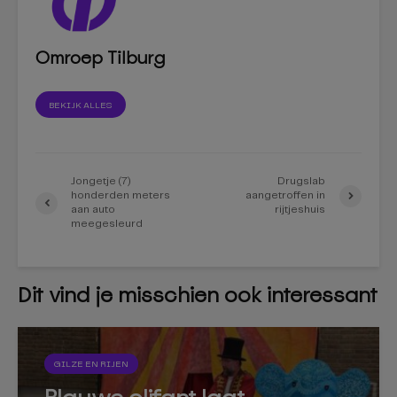
Omroep Tilburg
BEKIJK ALLES
Jongetje (7)
Drugslab
honderden meters
aangetroffen in
aan auto
rijtjeshuis
meegesleurd
Dit vind je misschien ook interessant
GILZE EN RIJEN