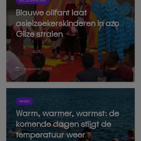
GILZE EN RIJEN
Blauwe olifant laat
asielzoekerskinderen in azc
Gilze stralen
7 augustus 2026
REGIO
Warm, warmer, warmst: de
komende dagen stijgt de
temperatuur weer