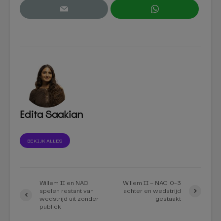
Edita Saakian
BEKIJK ALLES
Willem II en NAC
Willem II – NAC: 0-3
spelen restant van
achter en wedstrijd
wedstrijd uit zonder
gestaakt
publiek