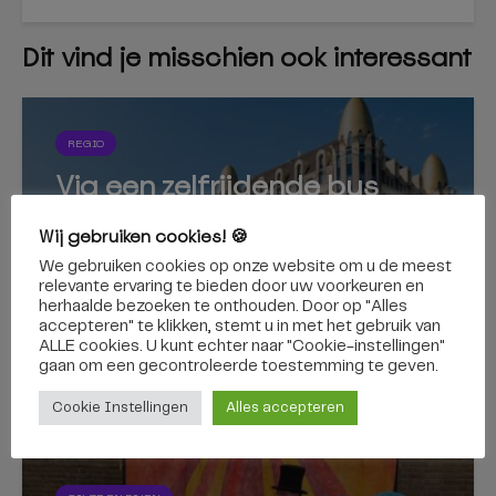
Dit vind je misschien ook interessant
REGIO
Via een zelfrijdende bus
naar de Efteling? Binnenkort
Wij gebruiken cookies! 🍪
kan het
We gebruiken cookies op onze website om u de meest
relevante ervaring te bieden door uw voorkeuren en
herhaalde bezoeken te onthouden. Door op "Alles
accepteren" te klikken, stemt u in met het gebruik van
ALLE cookies. U kunt echter naar "Cookie-instellingen"
gaan om een ​​gecontroleerde toestemming te geven.
7 augustus 2026
Cookie Instellingen
Alles accepteren