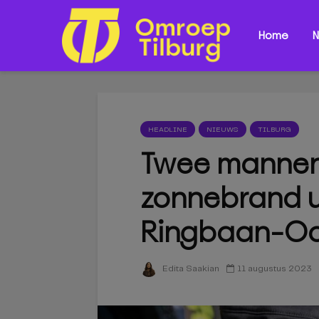
Home
N
HEADLINE
NIEUWS
TILBURG
Twee mannen 
zonnebrand ui
Ringbaan-Oo
11 augustus 2023
Edita Saakian