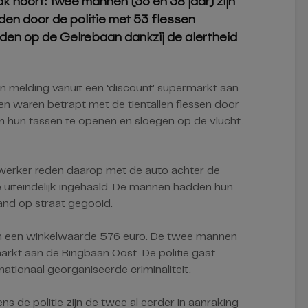
aak hoort: twee mannen (36 en 38 jaar) zijn
 door de politie met 53 flessen
den op de Gelrebaan dankzij de alertheid
en melding vanuit een ‘discount’ supermarkt aan
 waren betrapt met de tientallen flessen door
 hun tassen te openen en sloegen op de vlucht.
erker reden daarop met de auto achter de
ze uiteindelijk ingehaald. De mannen hadden hun
nd op straat gegooid.
n een winkelwaarde 576 euro. De twee mannen
markt aan de Ringbaan Oost. De politie gaat
ationaal georganiseerde criminaliteit.
s de politie zijn de twee al eerder in aanraking