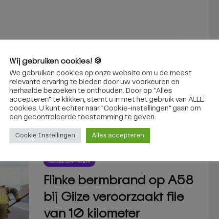
Wij gebruiken cookies! 🍪
Botsing tussen twee auto’s in
Berkel-Enschot
We gebruiken cookies op onze website om u de meest
relevante ervaring te bieden door uw voorkeuren en
herhaalde bezoeken te onthouden. Door op "Alles
accepteren" te klikken, stemt u in met het gebruik van ALLE
cookies. U kunt echter naar "Cookie-instellingen" gaan om
interessant
een ​​gecontroleerde toestemming te geven.
Cookie Instellingen
Alles accepteren
GILZE EN RIJEN
Flinke bermbrand op A58
bij Gilze veroorzaakt file
van 10 kilometer