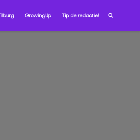
ilburg
GrowingUp
Tip de redactie!