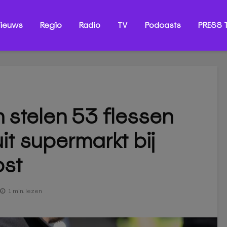
ieuws
Regio
Radio
TV
Podcasts
PRESS T
stelen 53 flessen
t supermarkt bij
st
1 min. lezen