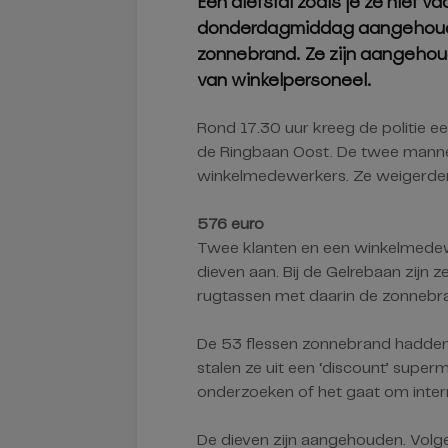
Een diefstal zoals je ze niet v
donderdagmiddag aangehouden
zonnebrand. Ze zijn aangehou
van winkelpersoneel.
Rond 17.30 uur kreeg de politie e
de Ringbaan Oost. De twee mannen
winkelmedewerkers. Ze weigerden
576 euro
Twee klanten en een winkelmedew
dieven aan. Bij de Gelrebaan zijn 
rugtassen met daarin de zonnebra
De 53 flessen zonnebrand hadde
stalen ze uit een ‘discount’ super
onderzoeken of het gaat om intern
De dieven zijn aangehouden. Volgen