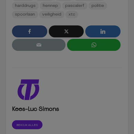
harddrugs
hennep
pascalerf
politie
spoorlaan
veiligheid
xtc
Kees-Luc Simons
BEKIJK ALLES