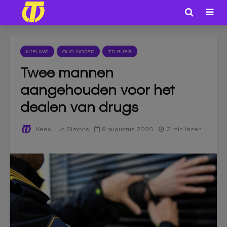
NIEUWS
OUD-NOORD
TILBURG
Twee mannen
aangehouden voor het
dealen van drugs
9 augustus 2020
3 min. lezen
Kees-Luc Simons