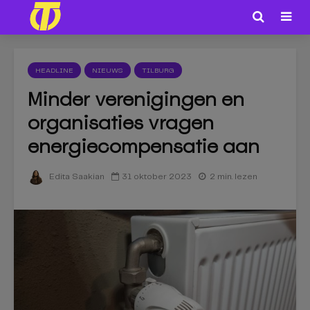
HEADLINE
NIEUWS
TILBURG
Minder verenigingen en
organisaties vragen
energiecompensatie aan
31 oktober 2023
2 min. lezen
Edita Saakian