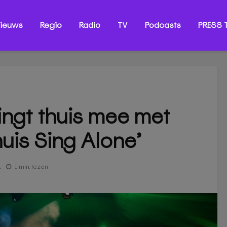
ieuws
Regio
Radio
TV
Podcasts
PRESS T
ingt thuis mee met
huis Sing Alone’
1
1 min. lezen