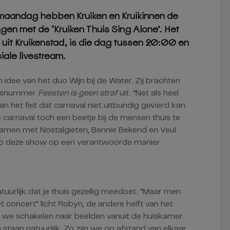
aandag hebben Kruiken en Kruikinnen de
gen met de ‘Kruiken Thuis Sing Alone’. Het
 uit Kruikenstad, is die dag tussen 20:00 en
iale livestream.
n idee van het duo Wijn bij de Water. Zij brachten
valsnummer
Feesten is geen straf
uit. “Net als heel
n het feit dat carnaval niet uitbundig gevierd kan
carnaval toch een beetje bij de mensen thuis te
 Samen met Nostalgieten, Bennie Bekend en Veul
o deze show op een verantwoorde manier.
tuurlijk dat je thuis gezellig meedoet. “Maar men
concert” licht Robyn, de andere helft van het
n we schakelen naar beelden vanuit de huiskamer
 staan natuurlijk. Zo zijn we op afstand van elkaar,