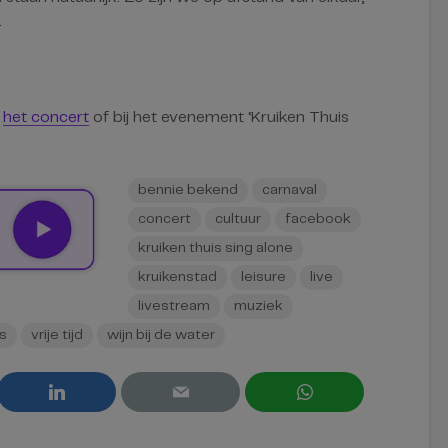
.
j
het concert
of bij het evenement ‘Kruiken Thuis
bennie bekend
carnaval
concert
cultuur
facebook
kruiken thuis sing alone
kruikenstad
leisure
live
livestream
muziek
ns
vrije tijd
wijn bij de water