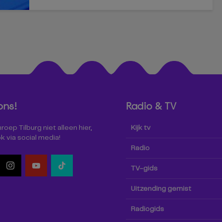
ons!
Radio & TV
oep Tilburg niet alleen hier,
Kijk tv
k via social media!
Radio
TV-gids
Uitzending gemist
Radiogids