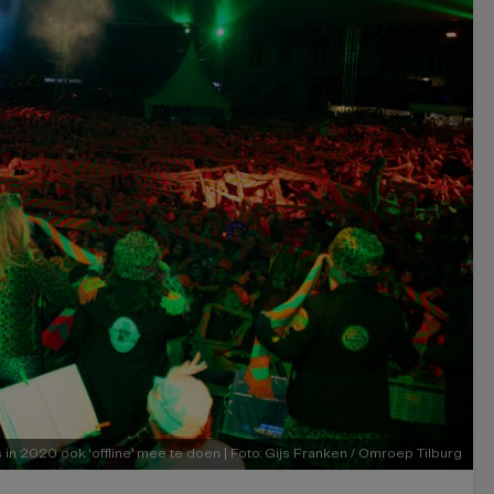
in 2020 ook ‘offline’ mee te doen | Foto: Gijs Franken / Omroep Tilburg