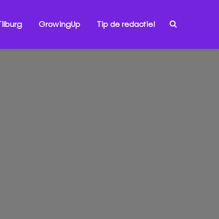
ilburg
GrowingUp
Tip de redactie!