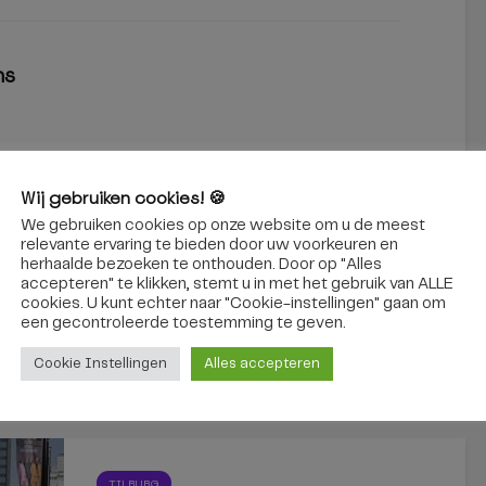
ns
Wij gebruiken cookies! 🍪
We gebruiken cookies op onze website om u de meest
Sneeuwpret in de stad, ondanks
relevante ervaring te bieden door uw voorkeuren en
de kou is het druk
herhaalde bezoeken te onthouden. Door op "Alles
accepteren" te klikken, stemt u in met het gebruik van ALLE
cookies. U kunt echter naar "Cookie-instellingen" gaan om
een ​​gecontroleerde toestemming te geven.
Cookie Instellingen
Alles accepteren
interessant
TILBURG