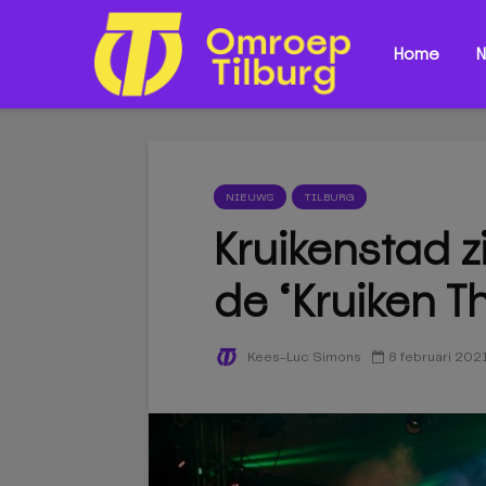
Home
N
NIEUWS
TILBURG
Kruikenstad z
de ‘Kruiken T
8 februari 202
Kees-Luc Simons