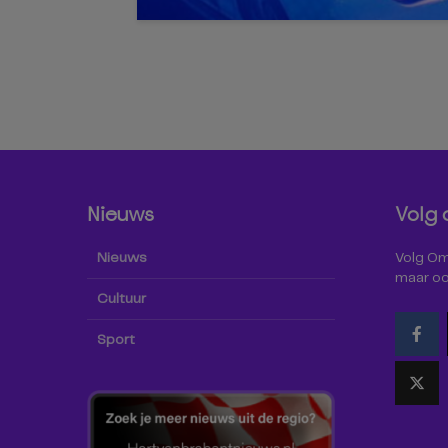
Nieuws
Volg 
Nieuws
Volg Omr
maar oo
Cultuur
Sport