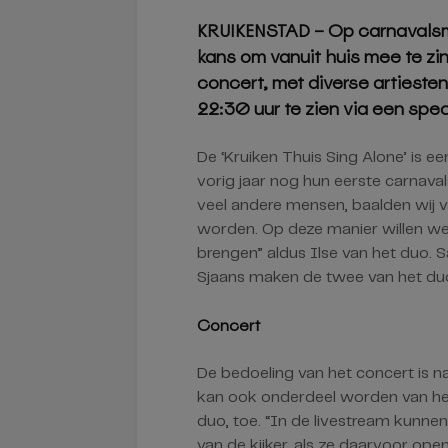
KRUIKENSTAD – Op carnavalsm
kans om vanuit huis mee te zin
concert, met diverse artiesten
22:30 uur te zien via een spec
De ‘Kruiken Thuis Sing Alone’ is ee
vorig jaar nog hun eerste carna
veel andere mensen, baalden wij va
worden. Op deze manier willen we 
brengen” aldus Ilse van het duo.
Sjaans maken de twee van het du
Concert
De bedoeling van het concert is na
kan ook onderdeel worden van het 
duo, toe. “In de livestream kunne
van de kijker, als ze daarvoor open