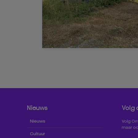
Nieuws
Volg 
Nieuws
Volg Omr
maar oo
Cultuur