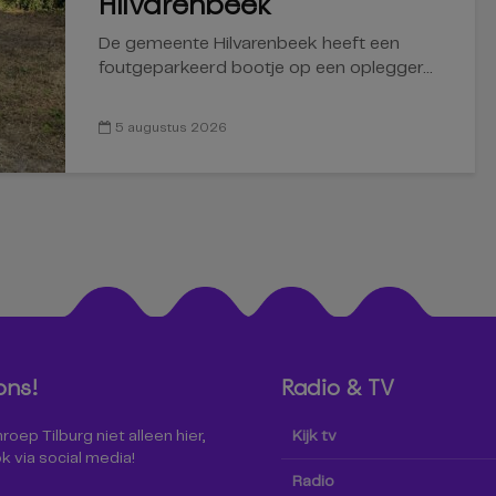
Hilvarenbeek
De gemeente Hilvarenbeek heeft een
foutgeparkeerd bootje op een oplegger...
5 augustus 2026
ons!
Radio & TV
oep Tilburg niet alleen hier,
Kijk tv
k via social media!
Radio