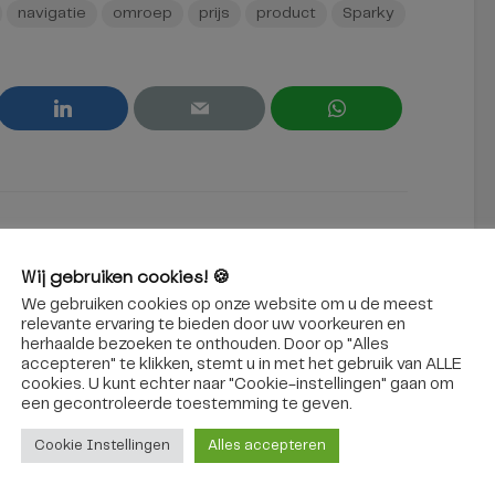
navigatie
omroep
prijs
product
Sparky
ns
Wij gebruiken cookies! 🍪
We gebruiken cookies op onze website om u de meest
relevante ervaring te bieden door uw voorkeuren en
herhaalde bezoeken te onthouden. Door op "Alles
accepteren" te klikken, stemt u in met het gebruik van ALLE
cookies. U kunt echter naar "Cookie-instellingen" gaan om
een ​​gecontroleerde toestemming te geven.
La Faux Populaire – Cirque
Poussière
Cookie Instellingen
Alles accepteren