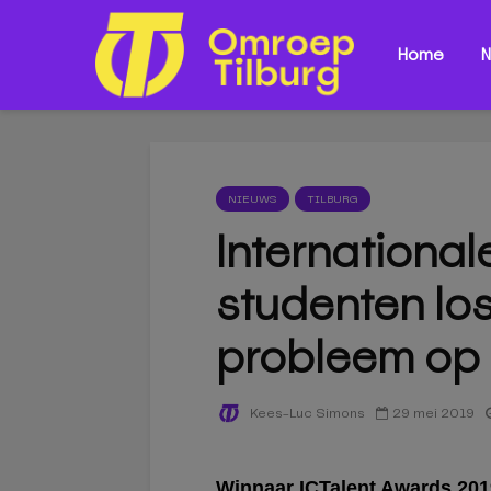
Home
N
NIEUWS
TILBURG
International
studenten lo
probleem op
29 mei 2019
Kees-Luc Simons
Winnaar ICTalent Awards 2019