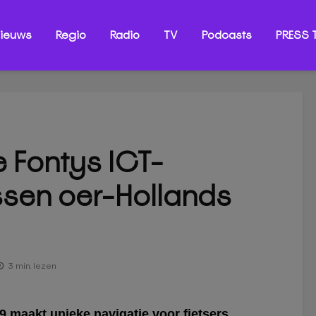
ieuws
Regio
Radio
TV
Podcasts
PRESS T
e Fontys ICT-
ssen oer-Hollands
3 min. lezen
 maakt unieke navigatie voor fietsers