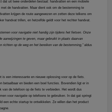
ct dat uit twee onderdelen bestaat: handvatten en een mobiele
ing met de handvatten. Maar dient ook om de bestemming te
dvatten krijgen de route aangewezen en zetten deze telkens om
inker handvat trillen, en hetzelfde geldt voor het rechter handvat.
men voor navigatie niet handig zijn tijdens het fietsen. Onze
e aanwijzingen te geven, maar gebruikt in plaats daarvan
 kan richten op de weg en het bereiken van de bestemming,”
aldus
et is een interessante en nieuwe oplossing voor op de fiets.
en betaalbaar en bieden een boel functies. Bovendien ligt er in
k van de telefoon op de fiets te verbieden. Het wordt dus
n voor navigatie op telefoons te gebruiken. In dat gat springt
ld een echte startup te ontwikkelen. Ze willen dan het product
pagne.