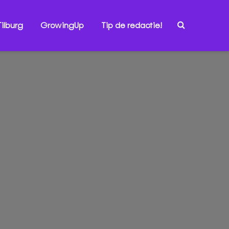
ilburg
GrowingUp
Tip de redactie!