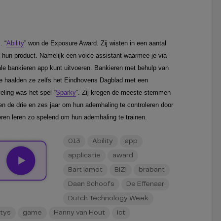
. “
Ability
” won de Exposure Award. Zij wisten in een aantal
 hun product. Namelijk een voice assistant waarmee je via
ale bankieren app kunt uitvoeren. Bankieren met behulp van
e haalden ze zelfs het Eindhovens Dagblad met een
eling was het spel “
Sparky
”. Zij kregen de meeste stemmen
sen de drie en zes jaar om hun ademhaling te controleren door
ren leren zo spelend om hun ademhaling te trainen.
013
Ability
app
applicatie
award
Bart lamot
BiZi
brabant
Daan Schoofs
De Effenaar
Dutch Technology Week
tys
game
Hanny van Hout
ict