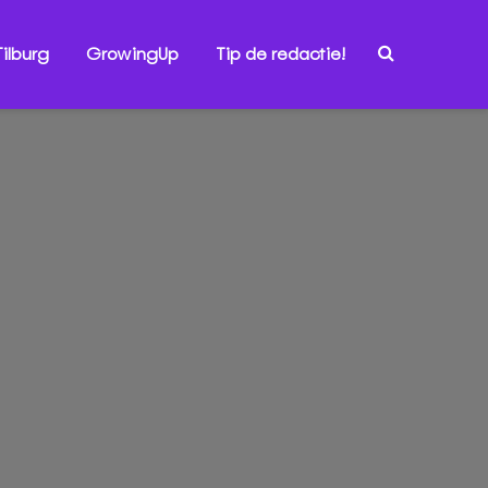
ilburg
GrowingUp
Tip de redactie!