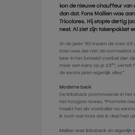
kon de nieuwe chauffeur van de
dan dat. Fons Mallien was aan
Tricolores. Hij stopte dertig j
nest. Al ziet zijn takenpakket e
In de jaren ‘80 kwam de toen 23-j
toen was dat niet de normaalste z
later in het betaald voetbal dan zi
e
meer een kans op je 23
”, vertel
de eerste jaren eigenlijk alles.”
Moderne back
De linksback promoveerde in het e
het hoogste niveau. “Promotie naa
maakt het als voetballer nu eenmaa
ik toch wel trots dat ik deel heb u
Mallien was linksback en eigenlij