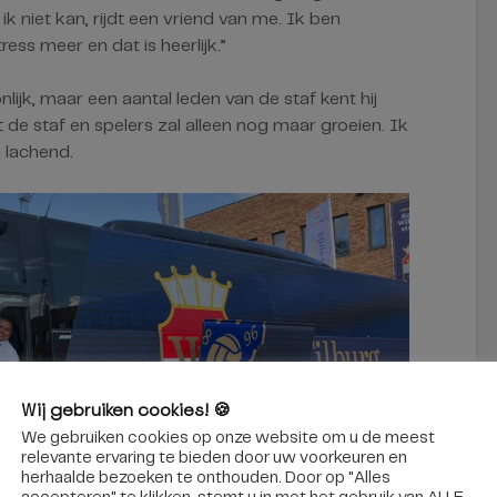
ik niet kan, rijdt een vriend van me. Ik ben
ess meer en dat is heerlijk.”
nlijk, maar een aantal leden van de staf kent hij
de staf en spelers zal alleen nog maar groeien. Ik
j lachend.
Wij gebruiken cookies! 🍪
We gebruiken cookies op onze website om u de meest
relevante ervaring te bieden door uw voorkeuren en
herhaalde bezoeken te onthouden. Door op "Alles