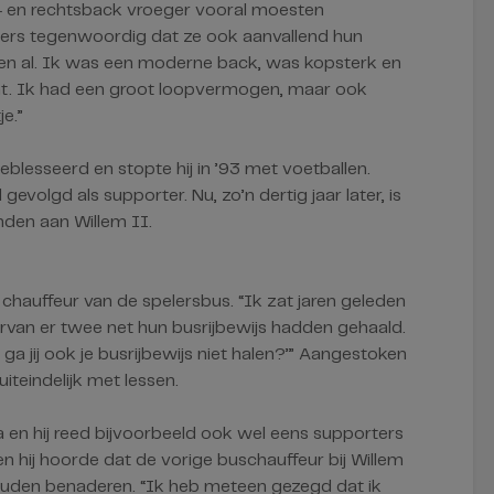
s- en rechtsback vroeger vooral moesten
ners tegenwoordig dat ze ook aanvallend hun
toen al. Ik was een moderne back, was kopsterk en
t. Ik had een groot loopvermogen, maar ook
e.”
eblesseerd en stopte hij in ’93 met voetballen.
 gevolgd als supporter. Nu, zo’n dertig jaar later, is
nden aan Willem II.
chauffeur van de spelersbus. “Ik zat jaren geleden
rvan er twee net hun busrijbewijs hadden gehaald.
 jij ook je busrijbewijs niet halen?’” Aangestoken
teindelijk met lessen.
 en hij reed bijvoorbeeld ook wel eens supporters
n hij hoorde dat de vorige buschauffeur bij Willem
 zouden benaderen. “Ik heb meteen gezegd dat ik