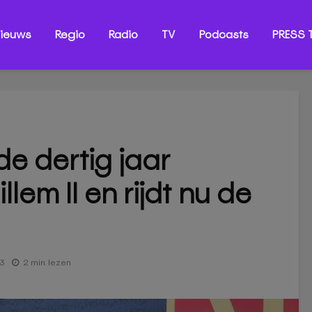
ieuws
Regio
Radio
TV
Podcasts
PRESS T
e dertig jaar
llem II en rijdt nu de
23
2 min. lezen