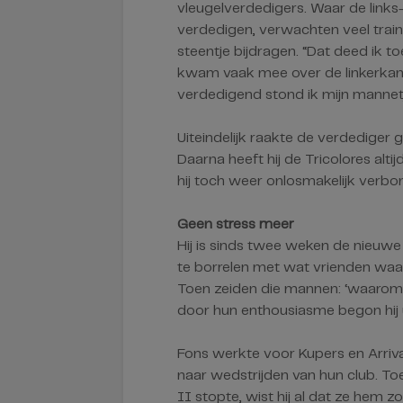
vleugelverdedigers. Waar de link
verdedigen, verwachten veel trai
steentje bijdragen. “Dat deed ik 
kwam vaak mee over de linkerkan
verdedigend stond ik mijn mannetj
Uiteindelijk raakte de verdediger g
Daarna heeft hij de Tricolores altijd
hij toch weer onlosmakelijk verbo
Geen stress meer
Hij is sinds twee weken de nieuwe 
te borrelen met wat vrienden waa
Toen zeiden die mannen: ‘waarom ga
door hun enthousiasme begon hij ui
Fons werkte voor Kupers en Arriva
naar wedstrijden van hun club. Toe
II stopte, wist hij al dat ze hem