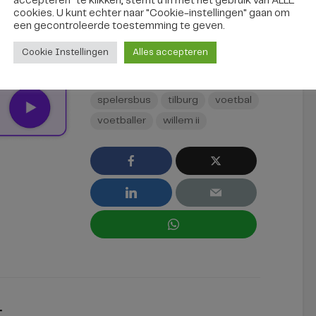
accepteren" te klikken, stemt u in met het gebruik van ALLE
cookies. U kunt echter naar "Cookie-instellingen" gaan om
een ​​gecontroleerde toestemming te geven.
Fons in de spelersbus van Willem II (foto: Fons Mallien)
Cookie Instellingen
Alles accepteren
chauffeur
Fons Mallien
spelersbus
tilburg
voetbal
voetballer
willem ii
t