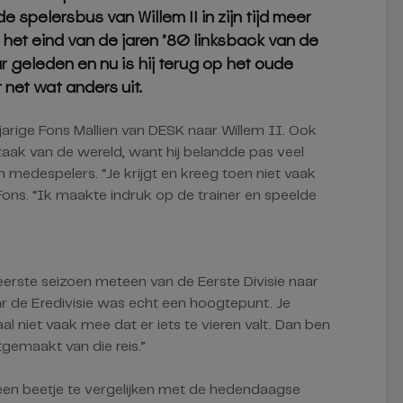
 spelersbus van Willem II in zijn tijd meer
 het eind van de jaren ’80 linksback van de
aar geleden en nu is hij terug op het oude
r net wat anders uit.
arige Fons Mallien van DESK naar Willem II. Ook
aak van de wereld, want hij belandde pas veel
jn medespelers. “Je krijgt en kreeg toen niet vaak
t Fons. “Ik maakte indruk op de trainer en speelde
erste seizoen meteen van de Eerste Divisie naar
r de Eredivisie was echt een hoogtepunt. Je
l niet vaak mee dat er iets te vieren valt. Dan ben
itgemaakt van die reis.”
k een beetje te vergelijken met de hedendaagse