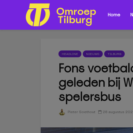
Home
N
HEADLINE
NIEUWS
TILBURG
Fons voetbald
geleden bij Wi
spelersbus
28 augustus 20
Pieter Soethout