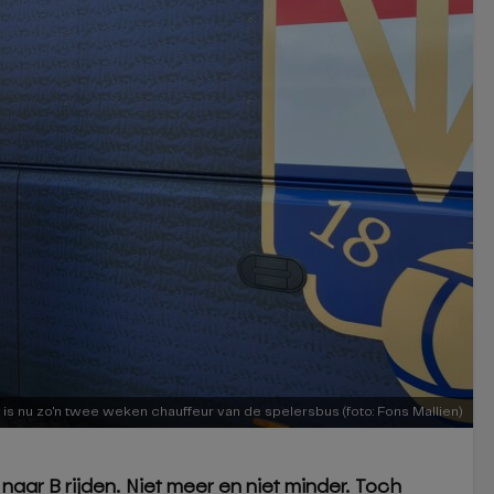
 is nu zo'n twee weken chauffeur van de spelersbus (foto: Fons Mallien)
aar B rijden. Niet meer en niet minder. Toch