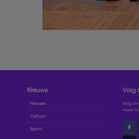
Nieuws
Volg 
Nieuws
Volg Omr
maar oo
Cultuur
Sport