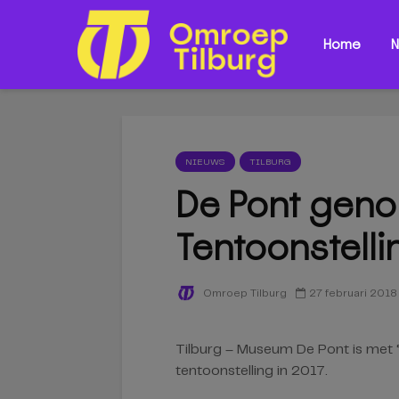
Home
N
NIEUWS
TILBURG
De Pont geno
Tentoonstelli
27 februari 2018
Omroep Tilburg
Tilburg – Museum De Pont is met
tentoonstelling in 2017.