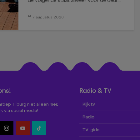
de volgende staat alweer voor de deur....
7 augustus 2026
ons!
Radio & TV
oep Tilburg niet alleen hier,
Kijk tv
k via social media!
Radio
TV-gids