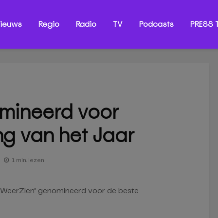
ieuws
Regio
Radio
TV
Podcasts
PRESS T
mineerd voor
ng van het Jaar
1 min. lezen
 ‘WeerZien’ genomineerd voor de beste