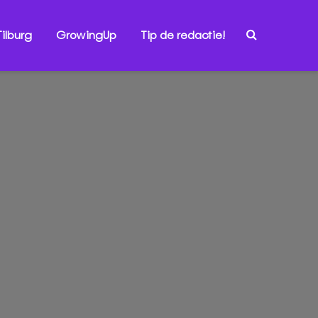
ilburg
GrowingUp
Tip de redactie!