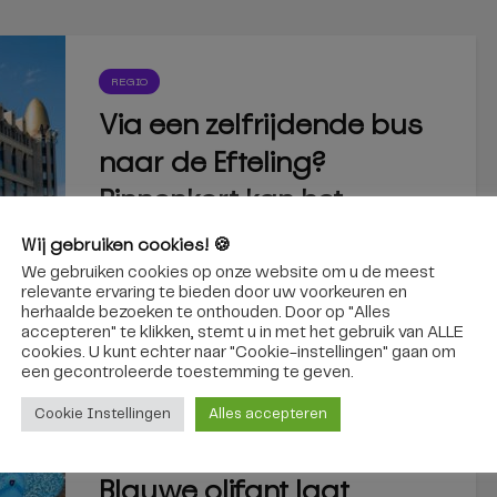
REGIO
Via een zelfrijdende bus
naar de Efteling?
Binnenkort kan het
Vliegende auto's zijn nog geen
Wij gebruiken cookies! 🍪
werkelijkheid, maar bezoekers van de...
We gebruiken cookies op onze website om u de meest
relevante ervaring te bieden door uw voorkeuren en
herhaalde bezoeken te onthouden. Door op "Alles
7 augustus 2026
accepteren" te klikken, stemt u in met het gebruik van ALLE
cookies. U kunt echter naar "Cookie-instellingen" gaan om
een ​​gecontroleerde toestemming te geven.
Cookie Instellingen
Alles accepteren
GILZE EN RIJEN
Blauwe olifant laat