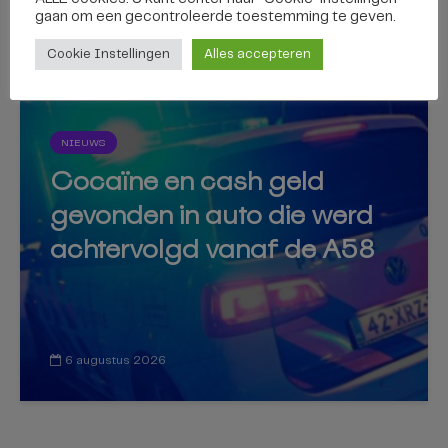
gaan om een ​​gecontroleerde toestemming te geven.
6 augustus 2026
Cookie Instellingen
Alles accepteren
NIEUWS
Cocaïne en cash geld
gevonden in auto die werd
achtervolgd vanaf de A58
6 augustus 2026