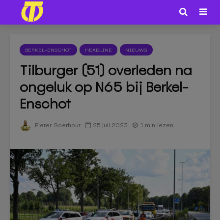
BERKEL-ENSCHOT
HEADLINE
NIEUWS
Tilburger (51) overleden na
ongeluk op N65 bij Berkel-
Enschot
25 juli 2023
1 min. lezen
Pieter Soethout