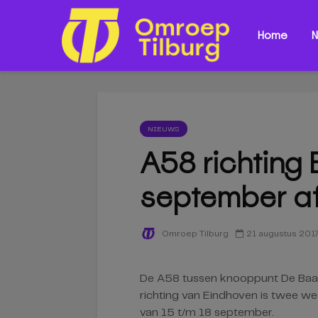
Home
N
NIEUWS
A58 richting 
september a
21 augustus 201
Omroep Tilburg
De A58 tussen knooppunt De Baars
richting van Eindhoven is twee w
van 15 t/m 18 september.