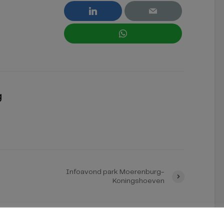
g
Infoavond park Moerenburg-
Koningshoeven