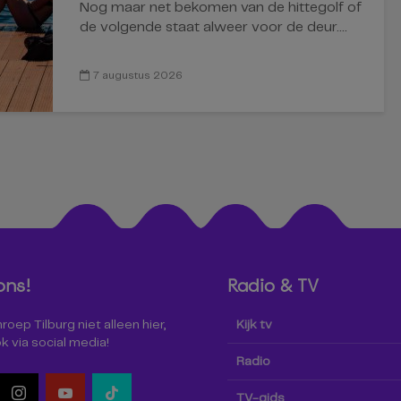
Nog maar net bekomen van de hittegolf of
de volgende staat alweer voor de deur....
7 augustus 2026
ons!
Radio & TV
oep Tilburg niet alleen hier,
Kijk tv
k via social media!
Radio
TV-gids