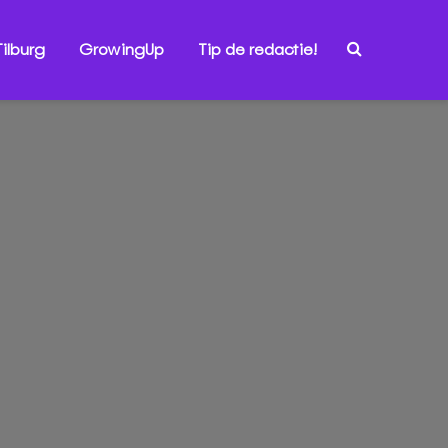
ilburg
GrowingUp
Tip de redactie!