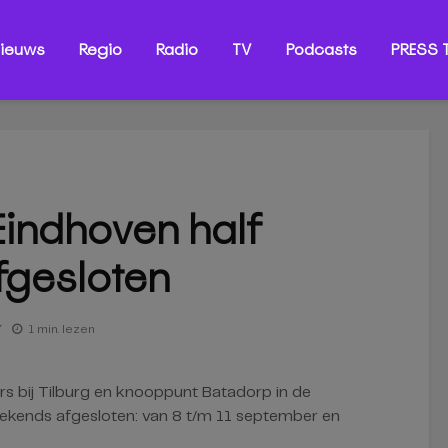
ieuws
Regio
Radio
TV
Podcasts
PRESS T
Eindhoven half
fgesloten
7
1 min. lezen
 bij Tilburg en knooppunt Batadorp in de
eekends afgesloten: van 8 t/m 11 september en