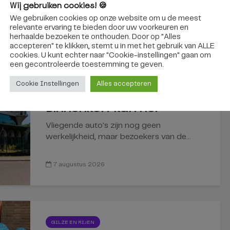
interessant
Wij gebruiken cookies! 🍪
We gebruiken cookies op onze website om u de meest
relevante ervaring te bieden door uw voorkeuren en
herhaalde bezoeken te onthouden. Door op "Alles
accepteren" te klikken, stemt u in met het gebruik van ALLE
REGIO
cookies. U kunt echter naar "Cookie-instellingen" gaan om
een ​​gecontroleerde toestemming te geven.
Via een zelfrijdende bus
Cookie Instellingen
Alles accepteren
naar de Efteling?
Binnenkort kan het
Vliegende auto's zijn nog geen
werkelijkheid, maar bezoekers van de...
7 augustus 2026
GILZE EN RIJEN