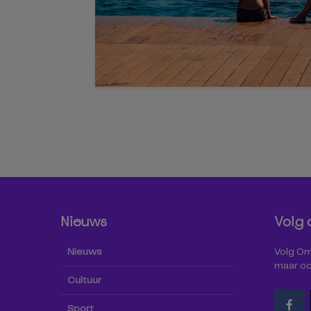
Nieuws
Volg 
Nieuws
Volg Omr
maar oo
Cultuur
Sport