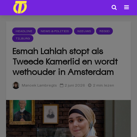
HEADLINE
NEWS & POLITICS
NIEUWS
REGIO
TILBURG
Esmah Lahlah stopt als
Tweede Kamerlid en wordt
wethouder in Amsterdam
2 juni 2026
2 min. lezen
Manoek Lambregts