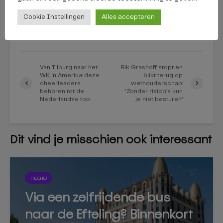
Cookie Instellingen
Alles accepteren
BEKIJK ALLES
Van Tilburg naar het
Rik Grashoff stopt en
WK in Amerika: deze
blikt terug op
cheerleaders
wethouderschap:
behoren tot de
‘Zonder risico’s kun
Nederlandse top
je niet besturen’
Dit vind je misschien ook interessant
REGIO
Via een zelfrijdende bus
naar de Efteling? Binnenkort