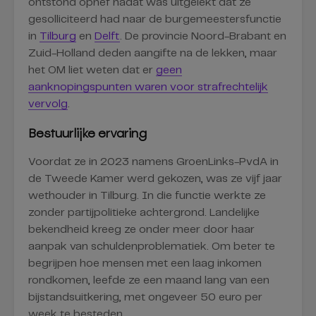
ontstond ophef nadat was uitgelekt dat ze
gesolliciteerd had naar de burgemeestersfunctie
in
Tilburg
en
Delft
. De provincie Noord-Brabant en
Zuid-Holland deden aangifte na de lekken, maar
het OM liet weten dat er
geen
aanknopingspunten waren voor strafrechtelijk
vervolg
.
Bestuurlijke ervaring
Voordat ze in 2023 namens GroenLinks-PvdA in
de Tweede Kamer werd gekozen, was ze vijf jaar
wethouder in Tilburg. In die functie werkte ze
zonder partijpolitieke achtergrond. Landelijke
bekendheid kreeg ze onder meer door haar
aanpak van schuldenproblematiek. Om beter te
begrijpen hoe mensen met een laag inkomen
rondkomen, leefde ze een maand lang van een
bijstandsuitkering, met ongeveer 50 euro per
week te besteden.