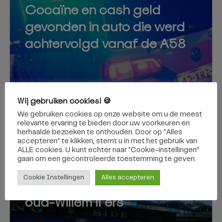
Cocaïne en cash geld
gevonden in auto die werd
achtervolgd vanaf de A58
Wij gebruiken cookies! 🍪
6 augustus 2026
We gebruiken cookies op onze website om u de meest
relevante ervaring te bieden door uw voorkeuren en
herhaalde bezoeken te onthouden. Door op "Alles
accepteren" te klikken, stemt u in met het gebruik van
ALLE cookies. U kunt echter naar "Cookie-instellingen"
SPORT
gaan om een ​​gecontroleerde toestemming te geven.
Transferoverzicht: dit zijn de
Cookie Instellingen
Alles accepteren
nieuwe bestemmingen van
oud-Willem II’ers