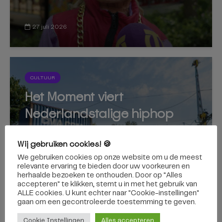
27 juli 2026
CULTUUR
Het Moment viert
Nederlandstalige hiphop
met veerkracht, nostalgie en
Wij gebruiken cookies! 🍪
Tilburgse trots
We gebruiken cookies op onze website om u de meest
relevante ervaring te bieden door uw voorkeuren en
herhaalde bezoeken te onthouden. Door op "Alles
accepteren" te klikken, stemt u in met het gebruik van
26 juli 2026
ALLE cookies. U kunt echter naar "Cookie-instellingen"
gaan om een ​​gecontroleerde toestemming te geven.
Cookie Instellingen
Alles accepteren