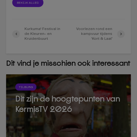
BEKIJK ALLES
Kurkuma! Festival in
Voorlezen rond een
de Kleuren- en
kampvuur tijdens
Kruidenbuurt
‘Kort & Laat’
Dit vind je misschien ook interessant
TILBURG
Dit zijn de hoogtepunten van
KermisTV 2026