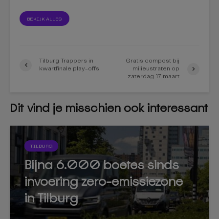
BEKIJK ALLES
Tilburg Trappers in
Gratis compost bij
kwartfinale play-offs
milieustraten op
zaterdag 17 maart
Dit vind je misschien ook interessant
TILBURG
Bijna 6.000 boetes sinds
invoering zero-emissiezone
in Tilburg