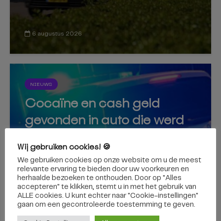
6 augustus 2026
NIEUWS
Cocaïne en cash geld
gevonden in auto die werd
achtervolgd vanaf de A58
Wij gebruiken cookies! 🍪
We gebruiken cookies op onze website om u de meest
relevante ervaring te bieden door uw voorkeuren en
herhaalde bezoeken te onthouden. Door op "Alles
accepteren" te klikken, stemt u in met het gebruik van
6 augustus 2026
ALLE cookies. U kunt echter naar "Cookie-instellingen"
gaan om een ​​gecontroleerde toestemming te geven.