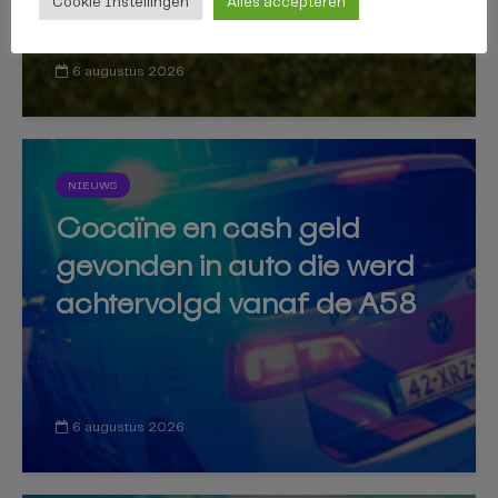
Cookie Instellingen
Alles accepteren
6 augustus 2026
NIEUWS
Cocaïne en cash geld
gevonden in auto die werd
achtervolgd vanaf de A58
6 augustus 2026