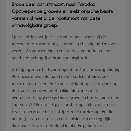
Broos deel van uitmaakt, naar Paradox.
Opzwepende grooves en elektronische beats
vormen al met al de hoofdmoot van deze
onnavolgbare groep.
Egers liefde voor jazz is groot, maar – zoals bij de
meeste interessante muzikanten – reikt zijn horizon veel
verder. Zo vormen elektronica, rock en metal net zo
goed een belangrijke bron van inspiratie.
Uitdaging zit er bij Eger altijd al in. Zijn aanwezigheid bij
Phronesis duwde de band op de laatste albums ook
meer en meer een elektronische kant op. De muziek op
Æ staat dan ook vol met hakketak-ritmes in de
overdrive. Terwijl de synths daarover schuren, piepen en
knarsen. Æ klinkt als Squarepusher op volle vaart, en dat
levert enerverende en intrigerende muziek op. En die
neemt je dan dus mee op een luistertrip die tegelijk
dansbaar en vervreemdend klinkt. Er gebeurt zo