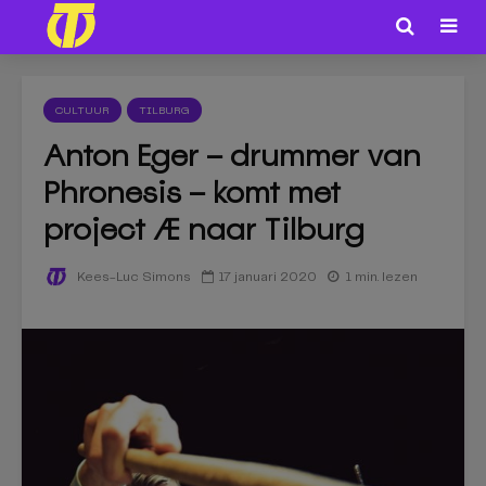
CULTUUR
TILBURG
Anton Eger – drummer van
Phronesis – komt met
project Æ naar Tilburg
17 januari 2020
1 min. lezen
Kees-Luc Simons