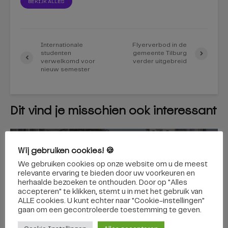
BEKIJK ALLES
Internationale
Flyerverbod in de
studenten
gemeente Tilburg
verwelkomd voor
verder uitgebreid
nieuw semester
Dit vind je misschien ook interessant
Wij gebruiken cookies! 🍪
TILBURG
We gebruiken cookies op onze website om u de meest
Bijna 6.000 boetes sinds
relevante ervaring te bieden door uw voorkeuren en
invoering zero-emissiezone
herhaalde bezoeken te onthouden. Door op "Alles
accepteren" te klikken, stemt u in met het gebruik van
in Tilburg
ALLE cookies. U kunt echter naar "Cookie-instellingen"
gaan om een ​​gecontroleerde toestemming te geven.