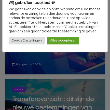
Wij gebruiken cookies! 🍪
We gebruiken cookies op onze website om u de meest
NIEUWS
relevante ervaring te bieden door uw voorkeuren en
Cocaïne en cash geld
herhaalde bezoeken te onthouden. Door op "Alles
accepteren" te klikken, stemt u in met het gebruik van
gevonden in auto die werd
ALLE cookies. U kunt echter naar "Cookie-instellingen"
gaan om een ​​gecontroleerde toestemming te geven.
achtervolgd vanaf de A58
Cookie Instellingen
Alles accepteren
6 augustus 2026
SPORT
Transferoverzicht: dit zijn de
nieuwe bestemmingen van