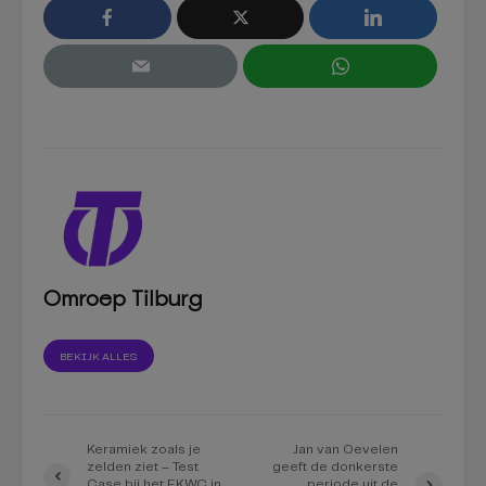
Omroep Tilburg
BEKIJK ALLES
Keramiek zoals je
Jan van Oevelen
zelden ziet – Test
geeft de donkerste
Case bij het EKWC in
periode uit de