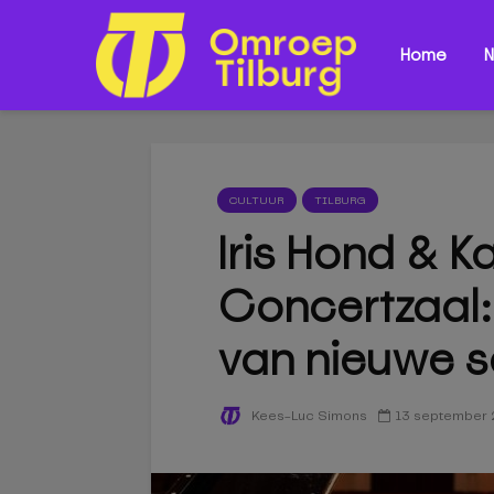
Home
N
CULTUUR
TILBURG
Iris Hond & K
Concertzaal:
van nieuwe s
13 september
Kees-Luc Simons