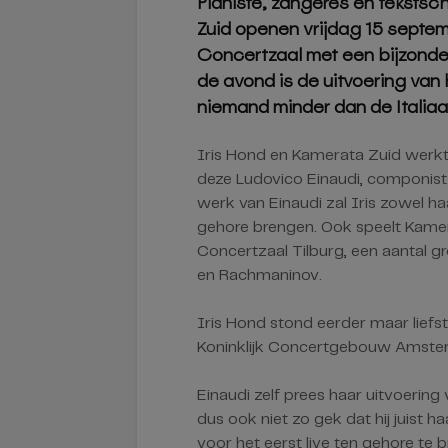
Pianiste, zangeres en tekstschr
Zuid openen vrijdag 15 septem
Concertzaal met een bijzond
de avond is de uitvoering va
niemand minder dan de Italia
Iris Hond en Kamerata Zuid werk
deze Ludovico Einaudi, componist 
werk van Einaudi zal Iris zowel h
gehore brengen. Ook speelt Kamer
Concertzaal Tilburg, een aantal 
en Rachmaninov.
Iris Hond stond eerder maar liefst 
Koninklijk Concertgebouw Amster
Einaudi zelf prees haar uitvoering 
dus ook niet zo gek dat hij juist 
voor het eerst live ten gehore te