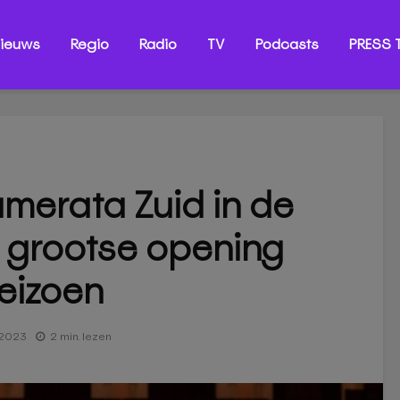
ieuws
Regio
Radio
TV
Podcasts
PRESS T
amerata Zuid in de
 grootse opening
eizoen
 2023
2 min. lezen