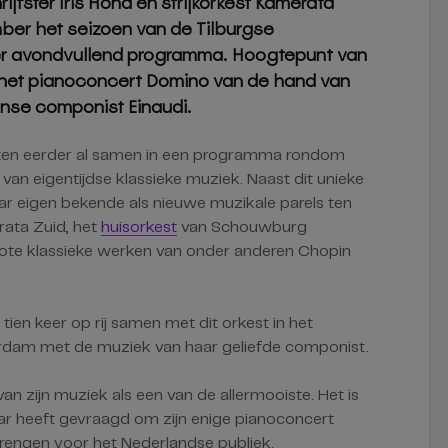
ijfster Iris Hond en strijkorkest Kamerata
ber het seizoen van de Tilburgse
er avondvullend programma. Hoogtepunt van
n het pianoconcert Domino van de hand van
anse componist Einaudi.
ten eerder al samen in een programma rondom
van eigentijdse klassieke muziek. Naast dit unieke
aar eigen bekende als nieuwe muzikale parels ten
ata Zuid, het
huisorkest
van Schouwburg
grote klassieke werken van onder anderen Chopin
tien keer op rij samen met dit orkest in het
dam met de muziek van haar geliefde componist.
van zijn muziek als een van de allermooiste. Het is
haar heeft gevraagd om zijn enige pianoconcert
 brengen voor het Nederlandse publiek.