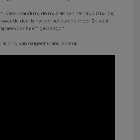
k: “Toen Einaudi mij de muziek van het stuk stuurde,
t tweede deel is hartverscheurend mooi. Ik voel
mij hiervoor heeft gevraagd.”
 leiding van dirigent Frank Adams.