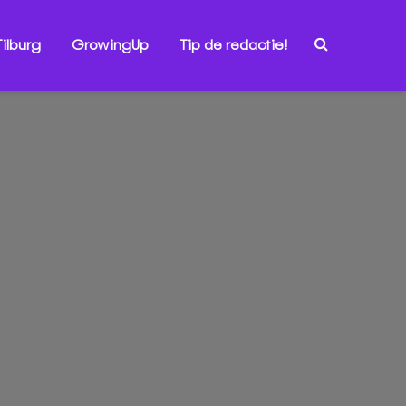
ilburg
GrowingUp
Tip de redactie!