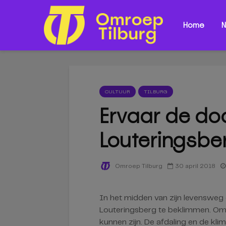
Home
N
CULTUUR
TILBURG
Ervaar de do
Louteringsbe
30 april 2018
Omroep Tilburg
In het midden van zijn levensweg 
Louteringsberg te beklimmen. Om te
kunnen zijn. De afdaling en de kli