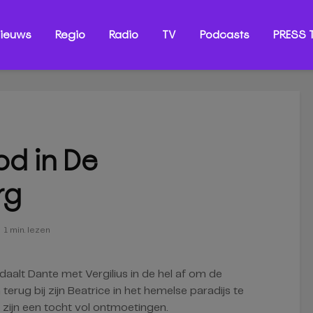
ieuws
Regio
Radio
TV
Podcasts
PRESS T
od in De
rg
1 min. lezen
daalt Dante met Vergilius in de hel af om de
rug bij zijn Beatrice in het hemelse paradijs te
m zijn een tocht vol ontmoetingen.