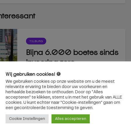
interessant
TILBURG
Bijna 6.000 boetes sinds
invoering zero-
emissiezone in Tilburg
Wij gebruiken cookies! 🍪
We gebruiken cookies op onze website om u de meest
Sinds de invoering van de zero-
relevante ervaring te bieden door uw voorkeuren en
emissiezone zijn in Tilburg 5.914 boetes...
herhaalde bezoeken te onthouden. Door op "Alles
accepteren" te klikken, stemt u in met het gebruik van ALLE
cookies. U kunt echter naar "Cookie-instellingen" gaan om
6 augustus 2026
een ​​gecontroleerde toestemming te geven.
Cookie Instellingen
Alles accepteren