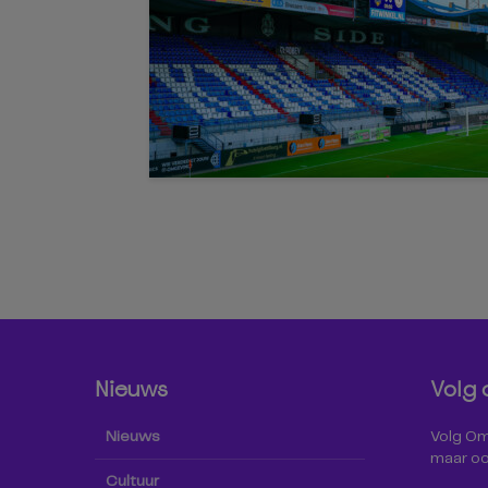
Nieuws
Volg 
Nieuws
Volg Omr
maar oo
Cultuur