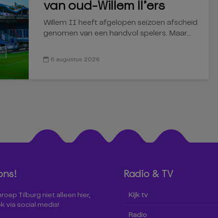
van oud-Willem II’ers
Willem II heeft afgelopen seizoen afscheid
genomen van een handvol spelers. Maar...
6 augustus 2026
ons!
Radio & TV
oep Tilburg niet alleen hier,
Kijk tv
k via social media!
Radio