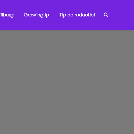
ilburg
GrowingUp
Tip de redactie!