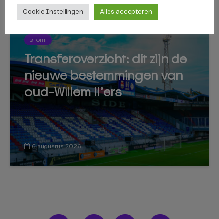
Cookie Instellingen
Alles accepteren
SPORT
Transferoverzicht: dit zijn de
nieuwe bestemmingen van
oud-Willem II’ers
6 augustus 2026