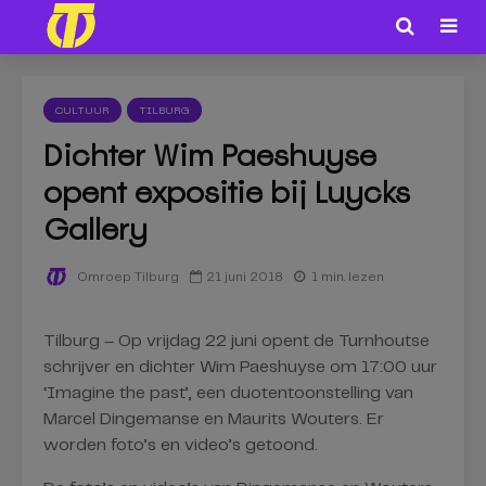
CULTUUR
TILBURG
Dichter Wim Paeshuyse
opent expositie bij Luycks
Gallery
21 juni 2018
1 min. lezen
Omroep Tilburg
Tilburg – Op vrijdag 22 juni opent de Turnhoutse
schrijver en dichter Wim Paeshuyse om 17:00 uur
‘Imagine the past’, een duotentoonstelling van
Marcel Dingemanse en Maurits Wouters. Er
worden foto’s en video’s getoond.