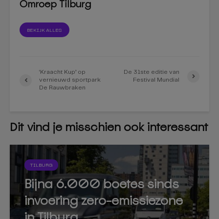
Omroep Tilburg
BEKIJK ALLES
‘Kraacht Kup’ op
De 31ste editie van
vernieuwd sportpark
Festival Mundial
De Rauwbraken
Dit vind je misschien ook interessant
TILBURG
Bijna 6.000 boetes sinds
invoering zero-emissiezone
in Tilburg