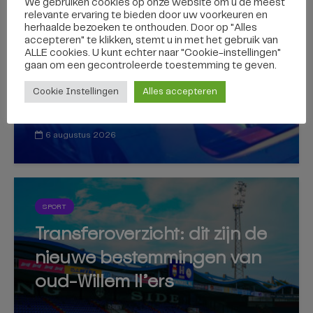
We gebruiken cookies op onze website om u de meest
Cocaïne en cash geld
relevante ervaring te bieden door uw voorkeuren en
gevonden in auto die werd
herhaalde bezoeken te onthouden. Door op "Alles
accepteren" te klikken, stemt u in met het gebruik van
achtervolgd vanaf de A58
ALLE cookies. U kunt echter naar "Cookie-instellingen"
gaan om een ​​gecontroleerde toestemming te geven.
Cookie Instellingen
Alles accepteren
6 augustus 2026
SPORT
Transferoverzicht: dit zijn de
nieuwe bestemmingen van
oud-Willem II’ers