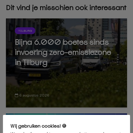
Dit vind je misschien ook interessant
TILBURG
Bijna 6.000 boetes sinds
invoering zero-emissiezone
in Tilburg
6 augustus 2026
Wij gebruiken cookies! 🍪
NIEUWS