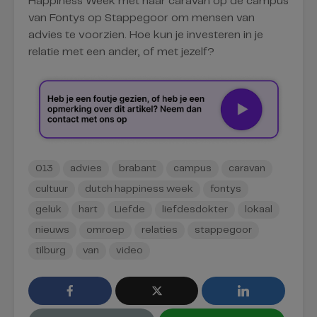
Happiness Week met haar caravan op de campus
van Fontys op Stappegoor om mensen van
advies te voorzien. Hoe kun je investeren in je
relatie met een ander, of met jezelf?
013
advies
brabant
campus
caravan
cultuur
dutch happiness week
fontys
geluk
hart
Liefde
liefdesdokter
lokaal
nieuws
omroep
relaties
stappegoor
tilburg
van
video