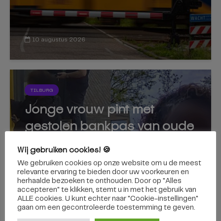
10 augustus 2026
TILBURG
Jonge vrouw pint met
gestolen bankpas van oude
dame
Wij gebruiken cookies! 🍪
We gebruiken cookies op onze website om u de meest
relevante ervaring te bieden door uw voorkeuren en
herhaalde bezoeken te onthouden. Door op "Alles
accepteren" te klikken, stemt u in met het gebruik van
10 augustus 2026
ALLE cookies. U kunt echter naar "Cookie-instellingen"
gaan om een ​​gecontroleerde toestemming te geven.