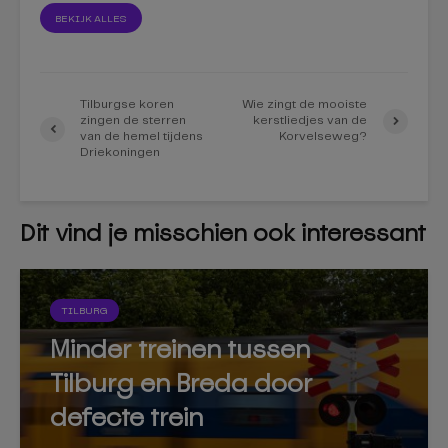
BEKIJK ALLES
Tilburgse koren
Wie zingt de mooiste
zingen de sterren
kerstliedjes van de
van de hemel tijdens
Korvelseweg?
Driekoningen
Dit vind je misschien ook interessant
TILBURG
Minder treinen tussen
Tilburg en Breda door
defecte trein